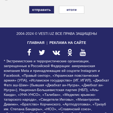
итоги
2004-2024 © VESTI.UZ
ВСЕ ПРАВА ЗАЩИЩЕНЫ
ГЛАВНАЯ
РЕКЛАМА НА САЙТЕ
* Экстремистские и террористические организации,
запрещенные в Российской Федерации: американская
компания Meta и принадлежащие ей соцсети Instagram и
Facebook, «Правый сектор», «Украинская повстанческая
армия» (УПА), «Исламское государство» (ИГ, ИГИЛ), «Джабхат
Фатх аш-Шам» (бывшая «Джабхат ан-Нусра», «Джебхат ан-
Нусра»), Национал-Большевистская партия (НБП), «Аль-
Каида», «УНА-УНСО», «Талибан», «Меджлис крымско-
татарского народа», «Свидетели Иеговы», «Мизантропик
Дивижн», «Братство» Корчинского, «Артподготовка», «Тризуб
им. Степана Бандеры», «НСО», «Славянский союз»,