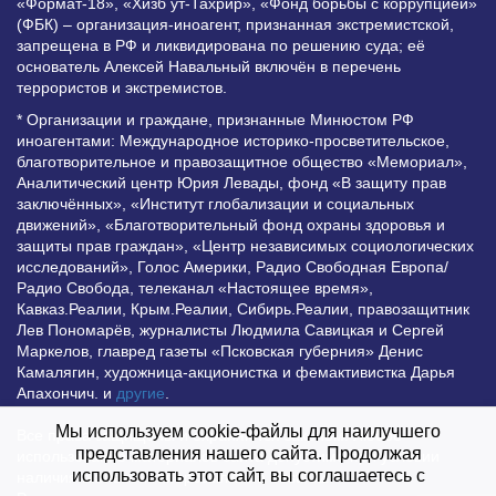
«Формат-18», «Хизб ут-Тахрир», «Фонд борьбы с коррупцией»
(ФБК) – организация-иноагент, признанная экстремистской,
запрещена в РФ и ликвидирована по решению суда; её
основатель Алексей Навальный включён в перечень
террористов и экстремистов.
* Организации и граждане, признанные Минюстом РФ
иноагентами: Международное историко-просветительское,
благотворительное и правозащитное общество «Мемориал»,
Аналитический центр Юрия Левады, фонд «В защиту прав
заключённых», «Институт глобализации и социальных
движений», «Благотворительный фонд охраны здоровья и
защиты прав граждан», «Центр независимых социологических
исследований», Голос Америки, Радио Свободная Европа/
Радио Свобода, телеканал «Настоящее время»,
Кавказ.Реалии, Крым.Реалии, Сибирь.Реалии, правозащитник
Лев Пономарёв, журналисты Людмила Савицкая и Сергей
Маркелов, главред газеты «Псковская губерния» Денис
Камалягин, художница-акционистка и фемактивистка Дарья
Апахончич. и
другие
.
Мы используем cookie-файлы для наилучшего
Все права защищены и охраняются законом. Любое
представления нашего сайта. Продолжая
использование материалов сайта допустимо при условии
использовать этот сайт, вы соглашаетесь с
наличия активной гиперссылки на Vesti.UZ.