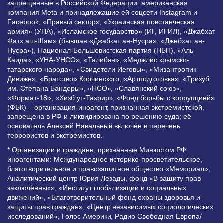
запрещенные в Российской Федерации: американская
компания Meta и принадлежащие ей соцсети Instagram и
Facebook, «Правый сектор», «Украинская повстанческая
армия» (УПА), «Исламское государство» (ИГ, ИГИЛ), «Джабхат
Фатх аш-Шам» (бывшая «Джабхат ан-Нусра», «Джебхат ан-
Нусра»), Национал-Большевистская партия (НБП), «Аль-
Каида», «УНА-УНСО», «Талибан», «Меджлис крымско-
татарского народа», «Свидетели Иеговы», «Мизантропик
Дивижн», «Братство» Корчинского, «Артподготовка», «Тризуб
им. Степана Бандеры», «НСО», «Славянский союз»,
«Формат-18», «Хизб ут-Тахрир», «Фонд борьбы с коррупцией»
(ФБК) – организация-иноагент, признанная экстремистской,
запрещена в РФ и ликвидирована по решению суда; её
основатель Алексей Навальный включён в перечень
террористов и экстремистов.
* Организации и граждане, признанные Минюстом РФ
иноагентами: Международное историко-просветительское,
благотворительное и правозащитное общество «Мемориал»,
Аналитический центр Юрия Левады, фонд «В защиту прав
заключённых», «Институт глобализации и социальных
движений», «Благотворительный фонд охраны здоровья и
защиты прав граждан», «Центр независимых социологических
исследований», Голос Америки, Радио Свободная Европа/