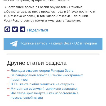
— 24-25 апреля, Бухаре – с 26-27 апреля.
В настоящее время в России обучается 21 тысяча
узбекистанцев, из них в прошлом году в 24 вуза поступили
10,5 тысяча человек, в том числе 2 тысячи – по линии
Российского центра науки и культуры в Ташкенте.
Facebook
Twitter
Telegram
Поделиться
Подписывайтесь на канал Вести.UZ в Telegram
Другие статьи раздела
Японцам откроют остров Рихарда Зорге
За бандеровцев воюют 16 тысяч иностранных
наемников.
В Ташкенте любят жениться на старухах.
Мигрантам вернули 4 миллиона зарплаты.
Что такое криптокарта и как использовать в
повседневной жизни