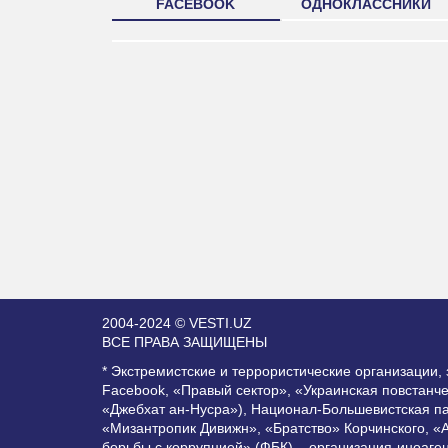
FACEBOOK
ОДНОКЛАССНИКИ
2004-2024 © VESTI.UZ
ВСЕ ПРАВА ЗАЩИЩЕНЫ
* Экстремистские и террористические организации
Facebook, «Правый сектор», «Украинская повстанч
«Джебхат ан-Нусра»), Национал-Большевистская п
«Мизантропик Дивижн», «Братство» Корчинского, «
борьбы с коррупцией» (ФБК) – организация-иноаге