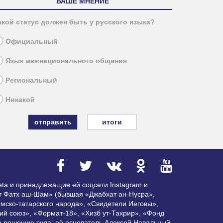
ВАШЕ МНЕНИЕ
акой статус должен быть у русского языка?
Официальный
Язык межнационального общения
Региональный
Никакой
итоги
ta и принадлежащие ей соцсети Instagram и
ат Фатх аш-Шам» (бывшая «Джабхат ан-Нусра»,
мско-татарского народа», «Свидетели Иеговы»,
ий союз», «Формат-18», «Хизб ут-Тахрир», «Фонд
по решению суда; её основатель Алексей Навальный