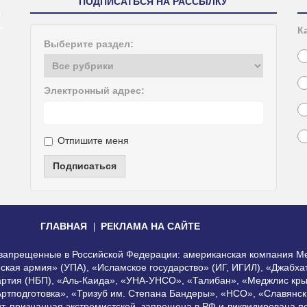
ПОДПИСАТЬСЯ НА РАССЫЛКУ
К
Выберите раздел:
Электронный адрес:
Отпишите меня
Подписаться
ГЛАВНАЯ
РЕКЛАМА НА САЙТЕ
, запрещенные в Российской Федерации: американская компания Me
еская армия» (УПА), «Исламское государство» (ИГ, ИГИЛ), «Джабх
артия (НБП), «Аль-Каида», «УНА-УНСО», «Талибан», «Меджлис кры
Артподготовка», «Тризуб им. Степана Бандеры», «НСО», «Славянск
нт, признанная экстремистской, запрещена в РФ и ликвидирована 