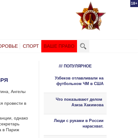
18+
ОРОВЬЕ
СПОРТ
ВАШЕ ПРАВО
/// ПОПУЛЯРНОЕ
Узбеков отлавливали на
БРЯ
футбольном ЧМ в США
тина, Ангелы
Что показывают делом
я провести в
Азиза Хакимова
анции, однако
Люди с руками в России
секретарь
нарасхват.
а в Париж