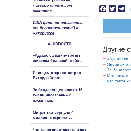
У «новых россиян»
массово отнимают
Facebook
Twitter
Te
П
паспорта
США цинично отказались
от договоренностей в
Анкоридже
/// НОВОСТИ
Другие с
«Адские санкции» грозят
«Адские са
началом большой войны
Японцам отк
За бандеров
Японцам откроют остров
Мигрантам в
Рихарда Зорге
Что такое к
За бандеровцев воюют 16
тысяч иностранных
наемников.
Мигрантам вернули 4
миллиона зарплаты.
Что такое криптокарта и как