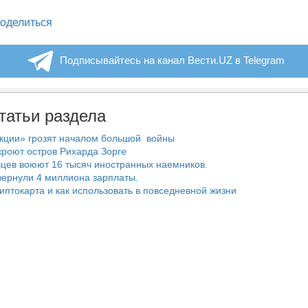
legram
оделиться
Подписывайтесь на канал Вести.UZ в Telegram
татьи раздела
нкции» грозят началом большой войны
роют остров Рихарда Зорге
цев воюют 16 тысяч иностранных наемников.
ернули 4 миллиона зарплаты.
риптокарта и как использовать в повседневной жизни