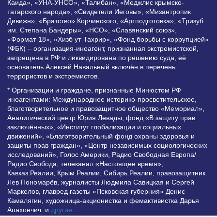
Каида», «УНА-УНСО», «Талибан», «Меджлис крымско-
татарского народа», «Свидетели Иеговы», «Мизантропик
Дивижн», «Братство» Корчинского, «Артподготовка», «Тризуб
им. Степана Бандеры», «НСО», «Славянский союз»,
«Формат-18», «Хизб ут-Тахрир», «Фонд борьбы с коррупцией»
(ФБК) – организация-иноагент, признанная экстремистской,
запрещена в РФ и ликвидирована по решению суда; её
основатель Алексей Навальный включён в перечень
террористов и экстремистов.
* Организации и граждане, признанные Минюстом РФ
иноагентами: Международное историко-просветительское,
благотворительное и правозащитное общество «Мемориал»,
Аналитический центр Юрия Левады, фонд «В защиту прав
заключённых», «Институт глобализации и социальных
движений», «Благотворительный фонд охраны здоровья и
защиты прав граждан», «Центр независимых социологических
исследований», Голос Америки, Радио Свободная Европа/
Радио Свобода, телеканал «Настоящее время»,
Кавказ.Реалии, Крым.Реалии, Сибирь.Реалии, правозащитник
Лев Пономарёв, журналисты Людмила Савицкая и Сергей
Маркелов, главред газеты «Псковская губерния» Денис
Камалягин, художница-акционистка и фемактивистка Дарья
Апахончич. и
другие
.