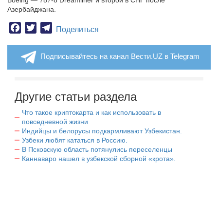
Boeing — 787-8 Dreamliner и второй в СНГ после
Азербайджана.
Facebook
Twitter
Telegram
Поделиться
Подписывайтесь на канал Вести.UZ в Telegram
Другие статьи раздела
Что такое криптокарта и как использовать в
повседневной жизни
Индийцы и белорусы подкармливают Узбекистан.
Узбеки любят кататься в Россию.
В Псковскую область потянулись переселенцы
Каннаваро нашел в узбекской сборной «крота».