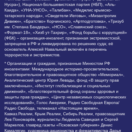
Нусра»), Национал-Большевистская партия (НБП), «Аль-
Каида», «УНА-УНСО», «Талибан», «Меджлис крымско-
татарского народа», «Свидетели Иеговы», «Мизантропик
Дивижн», «Братство» Корчинского, «Артподготовка», «Тризуб
им. Степана Бандеры», «НСО», «Славянский союз»,
«Формат-18», «Хизб ут-Тахрир», «Фонд борьбы с коррупцией»
(ФБК) – организация-иноагент, признанная экстремистской,
запрещена в РФ и ликвидирована по решению суда; её
основатель Алексей Навальный включён в перечень
террористов и экстремистов.
* Организации и граждане, признанные Минюстом РФ
иноагентами: Международное историко-просветительское,
благотворительное и правозащитное общество «Мемориал»,
Аналитический центр Юрия Левады, фонд «В защиту прав
заключённых», «Институт глобализации и социальных
движений», «Благотворительный фонд охраны здоровья и
защиты прав граждан», «Центр независимых социологических
исследований», Голос Америки, Радио Свободная Европа/
Радио Свобода, телеканал «Настоящее время»,
Кавказ.Реалии, Крым.Реалии, Сибирь.Реалии, правозащитник
Лев Пономарёв, журналисты Людмила Савицкая и Сергей
Маркелов, главред газеты «Псковская губерния» Денис
Камалягин, художница-акционистка и фемактивистка Дарья