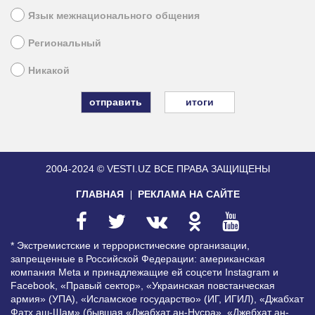
Язык межнационального общения
Региональный
Никакой
итоги
2004-2024 © VESTI.UZ
ВСЕ ПРАВА ЗАЩИЩЕНЫ
ГЛАВНАЯ
РЕКЛАМА НА САЙТЕ
* Экстремистские и террористические организации,
запрещенные в Российской Федерации: американская
компания Meta и принадлежащие ей соцсети Instagram и
Facebook, «Правый сектор», «Украинская повстанческая
армия» (УПА), «Исламское государство» (ИГ, ИГИЛ), «Джабхат
Фатх аш-Шам» (бывшая «Джабхат ан-Нусра», «Джебхат ан-