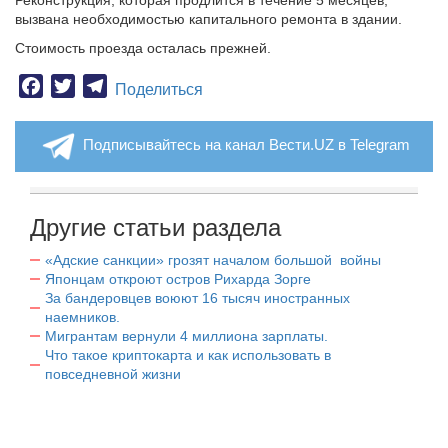
Реконструкция, которая продлится в течение 5 месяцев,
вызвана необходимостью капитального ремонта в здании.
Стоимость проезда осталась прежней.
Facebook
Twitter
Telegram
Поделиться
Подписывайтесь на канал Вести.UZ в Telegram
Другие статьи раздела
«Адские санкции» грозят началом большой войны
Японцам откроют остров Рихарда Зорге
За бандеровцев воюют 16 тысяч иностранных
наемников.
Мигрантам вернули 4 миллиона зарплаты.
Что такое криптокарта и как использовать в
повседневной жизни