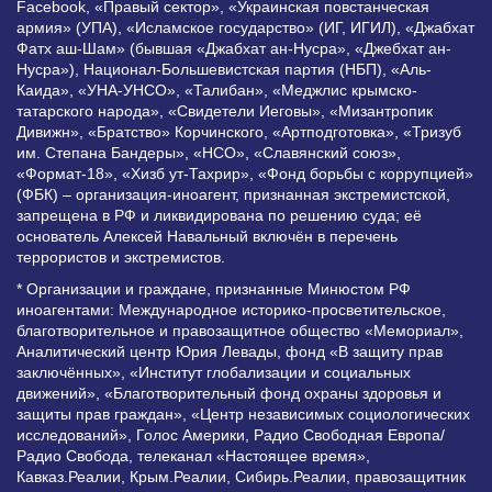
Facebook, «Правый сектор», «Украинская повстанческая
армия» (УПА), «Исламское государство» (ИГ, ИГИЛ), «Джабхат
Фатх аш-Шам» (бывшая «Джабхат ан-Нусра», «Джебхат ан-
Нусра»), Национал-Большевистская партия (НБП), «Аль-
Каида», «УНА-УНСО», «Талибан», «Меджлис крымско-
татарского народа», «Свидетели Иеговы», «Мизантропик
Дивижн», «Братство» Корчинского, «Артподготовка», «Тризуб
им. Степана Бандеры», «НСО», «Славянский союз»,
«Формат-18», «Хизб ут-Тахрир», «Фонд борьбы с коррупцией»
(ФБК) – организация-иноагент, признанная экстремистской,
запрещена в РФ и ликвидирована по решению суда; её
основатель Алексей Навальный включён в перечень
террористов и экстремистов.
* Организации и граждане, признанные Минюстом РФ
иноагентами: Международное историко-просветительское,
благотворительное и правозащитное общество «Мемориал»,
Аналитический центр Юрия Левады, фонд «В защиту прав
заключённых», «Институт глобализации и социальных
движений», «Благотворительный фонд охраны здоровья и
защиты прав граждан», «Центр независимых социологических
исследований», Голос Америки, Радио Свободная Европа/
Радио Свобода, телеканал «Настоящее время»,
Кавказ.Реалии, Крым.Реалии, Сибирь.Реалии, правозащитник