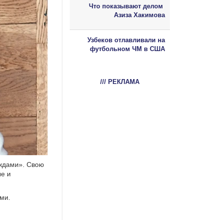
Что показывают делом
Азиза Хакимова
Узбеков отлавливали на
футбольном ЧМ в США
/// РЕКЛАМА
еждами». Свою
ые и
ми.