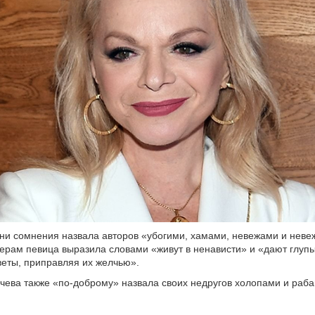
ени сомнения назвала авторов «убогими, хамами, невежами и нев
терам певица выразила словами «живут в ненависти» и «дают глуп
еты, приправляя их желчью».
чева также «по-доброму» назвала своих недругов холопами и раба