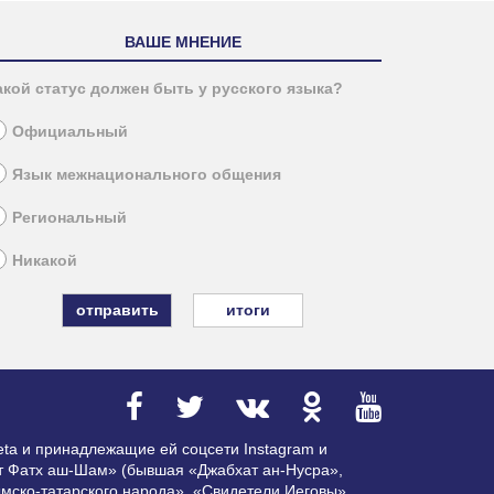
ВАШЕ МНЕНИЕ
акой статус должен быть у русского языка?
Официальный
Язык межнационального общения
Региональный
Никакой
итоги
ta и принадлежащие ей соцсети Instagram и
ат Фатх аш-Шам» (бывшая «Джабхат ан-Нусра»,
мско-татарского народа», «Свидетели Иеговы»,