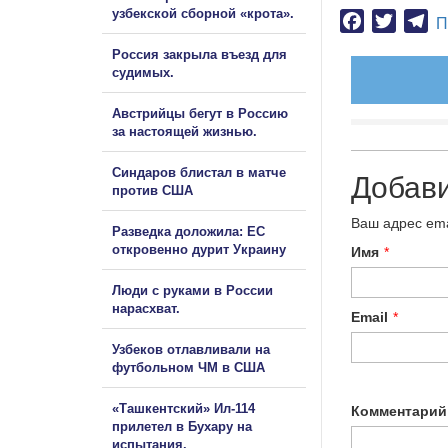
узбекской сборной «крота».
Facebook
Twitter
Te
П
Россия закрыла въезд для
судимых.
Австрийцы бегут в Россию
за настоящей жизнью.
Синдаров блистал в матче
Добав
против США
Ваш адрес ema
Разведка доложила: ЕС
откровенно дурит Украину
Имя
*
Люди с руками в России
нарасхват.
Email
*
Узбеков отлавливали на
футбольном ЧМ в США
«Ташкентский» Ил-114
Комментарий
прилетел в Бухару на
испытания.