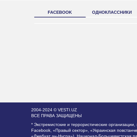
FACEBOOK
ОДНОКЛАССНИКИ
2004-2024 © VESTI.UZ
ВСЕ ПРАВА ЗАЩИЩЕНЫ
* Экстремистские и террористические организации
Facebook, «Правый сектор», «Украинская повстанч
«Джебхат ан-Нусра»), Национал-Большевистская п