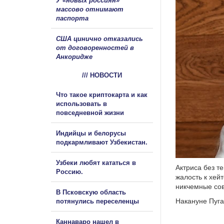
У «новых россиян»
массово отнимают
паспорта
США цинично отказались
от договоренностей в
Анкоридже
/// НОВОСТИ
Что такое криптокарта и как
использовать в
повседневной жизни
Индийцы и белорусы
подкармливают Узбекистан.
Узбеки любят кататься в
Актриса без т
Россию.
жалость к хей
никчемные сов
В Псковскую область
Накануне Пуга
потянулись переселенцы
Каннаваро нашел в