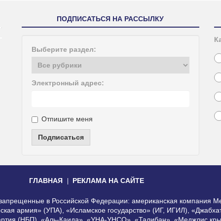
ПОДПИСАТЬСЯ НА РАССЫЛКУ
К
Выберите раздел:
Электронный адрес:
Отпишите меня
Подписаться
ГЛАВНАЯ
РЕКЛАМА НА САЙТЕ
, запрещенные в Российской Федерации: американская компания Me
еская армия» (УПА), «Исламское государство» (ИГ, ИГИЛ), «Джабх
артия (НБП), «Аль-Каида», «УНА-УНСО», «Талибан», «Меджлис кры