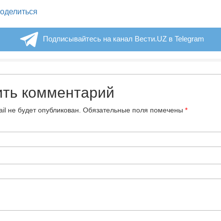
legram
оделиться
Подписывайтесь на канал Вести.UZ в Telegram
ить комментарий
il не будет опубликован.
Обязательные поля помечены
*