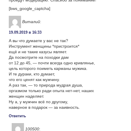
[bws_google_captcha]
Виталий
:
19.09.2019 в 16:33
А вы что думаете у вас не так?
Инструмент женщины *пристроится*
ещё и не такие казусы являет.
Да посмотрите на походки дам
от 12 до 45, — почти всегда одно кривлянье,
цель которого поиметь карманы мужика.
И те дураки, кто думает,
что его ценят как мужчину.
А раз так, — то природа мудрая душа,
оргазмом только ради опыта нет-нет, наших
женщин наделяет.
Ну а, у мужчин всё по другому,
наверное в подарок — за наивность.
Ответить
100500
: