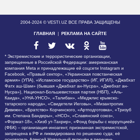
2004-2024 © VESTI.UZ
ВСЕ ПРАВА ЗАЩИЩЕНЫ
ГЛАВНАЯ
РЕКЛАМА НА САЙТЕ
* Экстремистские и террористические организации,
запрещенные в Российской Федерации: американская
компания Meta и принадлежащие ей соцсети Instagram и
Facebook, «Правый сектор», «Украинская повстанческая
армия» (УПА), «Исламское государство» (ИГ, ИГИЛ), «Джабхат
Фатх аш-Шам» (бывшая «Джабхат ан-Нусра», «Джебхат ан-
Нусра»), Национал-Большевистская партия (НБП), «Аль-
Каида», «УНА-УНСО», «Талибан», «Меджлис крымско-
татарского народа», «Свидетели Иеговы», «Мизантропик
Дивижн», «Братство» Корчинского, «Артподготовка», «Тризуб
им. Степана Бандеры», «НСО», «Славянский союз»,
«Формат-18», «Хизб ут-Тахрир», «Фонд борьбы с коррупцией»
(ФБК) – организация-иноагент, признанная экстремистской,
запрещена в РФ и ликвидирована по решению суда; её
основатель Алексей Навальный включён в перечень