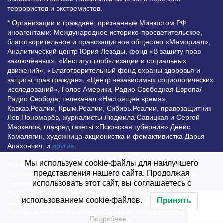
террористов и экстремистов.
* Организации и граждане, признанные Минюстом РФ
иноагентами: Международное историко-просветительское,
благотворительное и правозащитное общество «Мемориал»,
Аналитический центр Юрия Левады, фонд «В защиту прав
заключённых», «Институт глобализации и социальных
движений», «Благотворительный фонд охраны здоровья и
защиты прав граждан», «Центр независимых социологических
исследований», Голос Америки, Радио Свободная Европа/
Радио Свобода, телеканал «Настоящее время»,
Кавказ.Реалии, Крым.Реалии, Сибирь.Реалии, правозащитник
Лев Пономарёв, журналисты Людмила Савицкая и Сергей
Маркелов, главред газеты «Псковская губерния» Денис
Камалягин, художница-акционистка и фемактивистка Дарья
Апахончич. и
другие
.
Мы используем cookie-файлы для наилучшего
Все права защищены и охраняются законом. Любое
представления нашего сайта. Продолжая
использование материалов сайта допустимо при условии
использовать этот сайт, вы соглашаетесь с
наличия активной гиперссылки на Vesti.UZ.
Редакция не несет ответственности за достоверность
использованием cookie-файлов.
Принять
информации, опубликованной в рекламных объявлениях.
Редакция может не разделять мнения авторов статей
Подробнее…