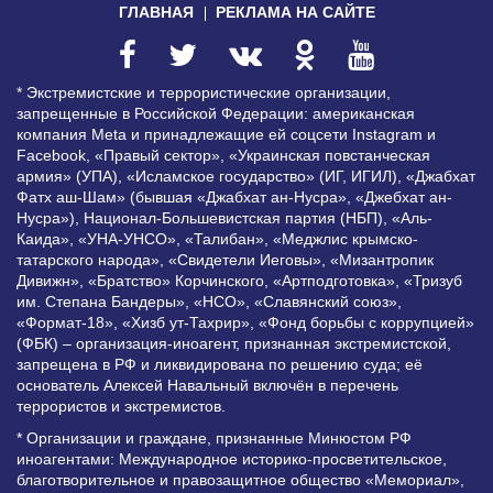
ГЛАВНАЯ
РЕКЛАМА НА САЙТЕ
* Экстремистские и террористические организации,
запрещенные в Российской Федерации: американская
компания Meta и принадлежащие ей соцсети Instagram и
Facebook, «Правый сектор», «Украинская повстанческая
армия» (УПА), «Исламское государство» (ИГ, ИГИЛ), «Джабхат
Фатх аш-Шам» (бывшая «Джабхат ан-Нусра», «Джебхат ан-
Нусра»), Национал-Большевистская партия (НБП), «Аль-
Каида», «УНА-УНСО», «Талибан», «Меджлис крымско-
татарского народа», «Свидетели Иеговы», «Мизантропик
Дивижн», «Братство» Корчинского, «Артподготовка», «Тризуб
им. Степана Бандеры», «НСО», «Славянский союз»,
«Формат-18», «Хизб ут-Тахрир», «Фонд борьбы с коррупцией»
(ФБК) – организация-иноагент, признанная экстремистской,
запрещена в РФ и ликвидирована по решению суда; её
основатель Алексей Навальный включён в перечень
террористов и экстремистов.
* Организации и граждане, признанные Минюстом РФ
иноагентами: Международное историко-просветительское,
благотворительное и правозащитное общество «Мемориал»,