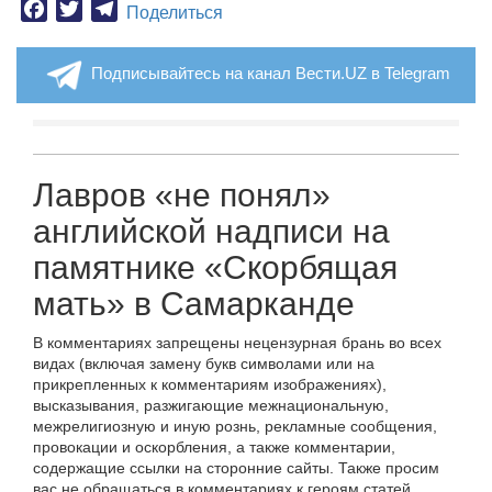
Facebook
Twitter
Telegram
Поделиться
Подписывайтесь на канал Вести.UZ в Telegram
Лавров «не понял»
английской надписи на
памятнике «Скорбящая
мать» в Самарканде
В комментариях запрещены нецензурная брань во всех
видах (включая замену букв символами или на
прикрепленных к комментариям изображениях),
высказывания, разжигающие межнациональную,
межрелигиозную и иную рознь, рекламные сообщения,
провокации и оскорбления, а также комментарии,
содержащие ссылки на сторонние сайты. Также просим
вас не обращаться в комментариях к героям статей,