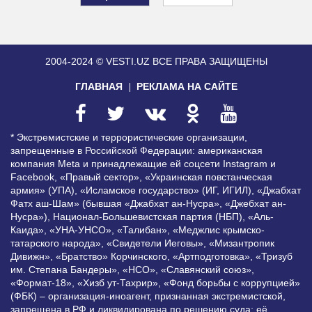
2004-2024 © VESTI.UZ
ВСЕ ПРАВА ЗАЩИЩЕНЫ
ГЛАВНАЯ
РЕКЛАМА НА САЙТЕ
* Экстремистские и террористические организации,
запрещенные в Российской Федерации: американская
компания Meta и принадлежащие ей соцсети Instagram и
Facebook, «Правый сектор», «Украинская повстанческая
армия» (УПА), «Исламское государство» (ИГ, ИГИЛ), «Джабхат
Фатх аш-Шам» (бывшая «Джабхат ан-Нусра», «Джебхат ан-
Нусра»), Национал-Большевистская партия (НБП), «Аль-
Каида», «УНА-УНСО», «Талибан», «Меджлис крымско-
татарского народа», «Свидетели Иеговы», «Мизантропик
Дивижн», «Братство» Корчинского, «Артподготовка», «Тризуб
им. Степана Бандеры», «НСО», «Славянский союз»,
«Формат-18», «Хизб ут-Тахрир», «Фонд борьбы с коррупцией»
(ФБК) – организация-иноагент, признанная экстремистской,
запрещена в РФ и ликвидирована по решению суда; её