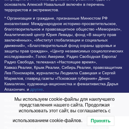
основатель Алексей Навальный включён в перечень
террористов и экстремистов.
* Организации и граждане, признанные Минюстом РФ
иноагентами: Международное историко-просветительское,
благотворительное и правозащитное общество «Мемориал»,
Аналитический центр Юрия Левады, фонд «В защиту прав
заключённых», «Институт глобализации и социальных
движений», «Благотворительный фонд охраны здоровья и
защиты прав граждан», «Центр независимых социологических
исследований», Голос Америки, Радио Свободная Европа/
Радио Свобода, телеканал «Настоящее время»,
Кавказ.Реалии, Крым.Реалии, Сибирь.Реалии, правозащитник
Лев Пономарёв, журналисты Людмила Савицкая и Сергей
Маркелов, главред газеты «Псковская губерния» Денис
Камалягин, художница-акционистка и фемактивистка Дарья
Апахончич. и
другие
.
Мы используем cookie-файлы для наилучшего
Все права защищены и охраняются законом. Любое
представления нашего сайта. Продолжая
использование материалов сайта допустимо при условии
использовать этот сайт, вы соглашаетесь с
наличия активной гиперссылки на Vesti.UZ.
Редакция не несет ответственности за достоверность
использованием cookie-файлов.
Принять
информации, опубликованной в рекламных объявлениях.
Редакция может не разделять мнения авторов статей