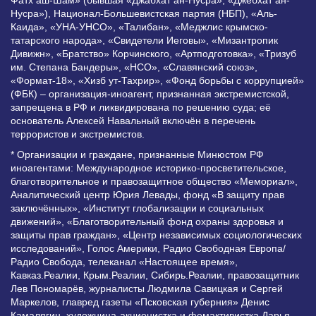
Нусра»), Национал-Большевистская партия (НБП), «Аль-
Каида», «УНА-УНСО», «Талибан», «Меджлис крымско-
татарского народа», «Свидетели Иеговы», «Мизантропик
Дивижн», «Братство» Корчинского, «Артподготовка», «Тризуб
им. Степана Бандеры», «НСО», «Славянский союз»,
«Формат-18», «Хизб ут-Тахрир», «Фонд борьбы с коррупцией»
(ФБК) – организация-иноагент, признанная экстремистской,
запрещена в РФ и ликвидирована по решению суда; её
основатель Алексей Навальный включён в перечень
террористов и экстремистов.
* Организации и граждане, признанные Минюстом РФ
иноагентами: Международное историко-просветительское,
благотворительное и правозащитное общество «Мемориал»,
Аналитический центр Юрия Левады, фонд «В защиту прав
заключённых», «Институт глобализации и социальных
движений», «Благотворительный фонд охраны здоровья и
защиты прав граждан», «Центр независимых социологических
исследований», Голос Америки, Радио Свободная Европа/
Радио Свобода, телеканал «Настоящее время»,
Кавказ.Реалии, Крым.Реалии, Сибирь.Реалии, правозащитник
Лев Пономарёв, журналисты Людмила Савицкая и Сергей
Маркелов, главред газеты «Псковская губерния» Денис
Камалягин, художница-акционистка и фемактивистка Дарья