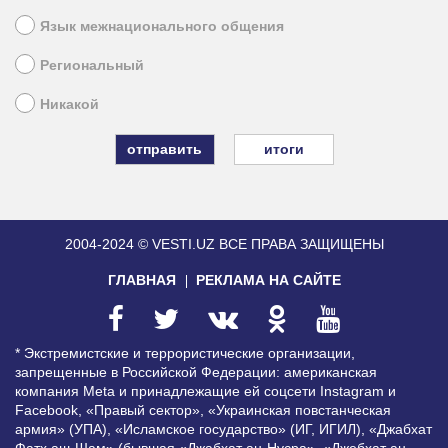
Язык межнационального общения
Региональный
Никакой
итоги
2004-2024 © VESTI.UZ
ВСЕ ПРАВА ЗАЩИЩЕНЫ
ГЛАВНАЯ
РЕКЛАМА НА САЙТЕ
* Экстремистские и террористические организации,
запрещенные в Российской Федерации: американская
компания Meta и принадлежащие ей соцсети Instagram и
Facebook, «Правый сектор», «Украинская повстанческая
армия» (УПА), «Исламское государство» (ИГ, ИГИЛ), «Джабхат
Фатх аш-Шам» (бывшая «Джабхат ан-Нусра», «Джебхат ан-