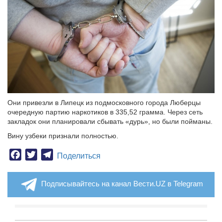
Они привезли в Липецк из подмосковного города Люберцы
очередную партию наркотиков в 335,52 грамма. Через сеть
закладок они планировали сбывать «дурь», но были пойманы.
Вину узбеки признали полностью.
Facebook
Twitter
Telegram
Поделиться
Подписывайтесь на канал Вести.UZ в Telegram