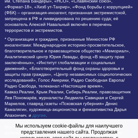
им. Степана Бандеры», «НСО», «Славянский союз»,
«Формат-18», «Хизб ут-Тахрир», «Фонд борьбы с коррупцией»
(ФБК) – организация-иноагент, признанная экстремистской,
запрещена в РФ и ликвидирована по решению суда; её
основатель Алексей Навальный включён в перечень
террористов и экстремистов.
* Организации и граждане, признанные Минюстом РФ
иноагентами: Международное историко-просветительское,
благотворительное и правозащитное общество «Мемориал»,
Аналитический центр Юрия Левады, фонд «В защиту прав
заключённых», «Институт глобализации и социальных
движений», «Благотворительный фонд охраны здоровья и
защиты прав граждан», «Центр независимых социологических
исследований», Голос Америки, Радио Свободная Европа/
Радио Свобода, телеканал «Настоящее время»,
Кавказ.Реалии, Крым.Реалии, Сибирь.Реалии, правозащитник
Лев Пономарёв, журналисты Людмила Савицкая и Сергей
Маркелов, главред газеты «Псковская губерния» Денис
Камалягин, художница-акционистка и фемактивистка Дарья
Апахончич. и
другие
.
Мы используем cookie-файлы для наилучшего
Все права защищены и охраняются законом. Любое
представления нашего сайта. Продолжая
использование материалов сайта допустимо при условии