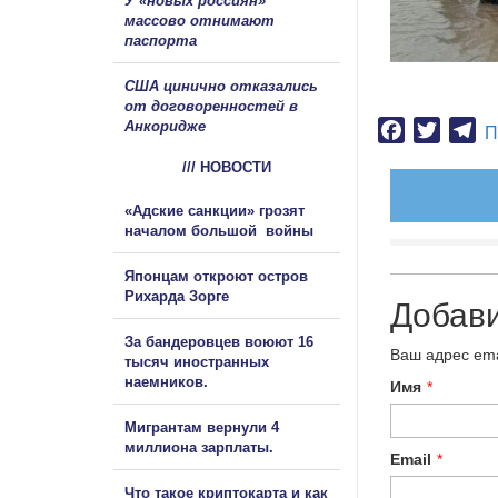
У «новых россиян»
массово отнимают
паспорта
США цинично отказались
от договоренностей в
Анкоридже
Facebook
Twitter
Te
П
/// НОВОСТИ
«Адские санкции» грозят
началом большой войны
Японцам откроют остров
Рихарда Зорге
Добав
За бандеровцев воюют 16
Ваш адрес ema
тысяч иностранных
наемников.
Имя
*
Мигрантам вернули 4
миллиона зарплаты.
Email
*
Что такое криптокарта и как