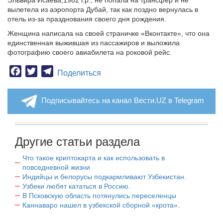
Эльвира Исаева,1982 г.р., не попала на трансфер и не
вылетела из аэропорта Дубай, так как поздно вернулась в
отель из-за празднования своего дня рождения.
Женщина написала на своей страничке «Вконтакте», что она
единственная выжившая из пассажиров и выложила
фотографию своего авиабилета на роковой рейс.
Facebook
Twitter
Telegram
Поделиться
Подписывайтесь на канал Вести.UZ в Telegram
Другие статьи раздела
Что такое криптокарта и как использовать в
повседневной жизни
Индийцы и белорусы подкармливают Узбекистан.
Узбеки любят кататься в Россию.
В Псковскую область потянулись переселенцы
Каннаваро нашел в узбекской сборной «крота».