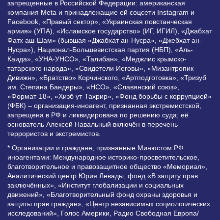
запрещенные в Российской Федерации: американская
компания Meta и принадлежащие ей соцсети Instagram и
Facebook, «Правый сектор», «Украинская повстанческая
армия» (УПА), «Исламское государство» (ИГ, ИГИЛ), «Джабхат
Фатх аш-Шам» (бывшая «Джабхат ан-Нусра», «Джебхат ан-
Нусра»), Национал-Большевистская партия (НБП), «Аль-
Каида», «УНА-УНСО», «Талибан», «Меджлис крымско-
татарского народа», «Свидетели Иеговы», «Мизантропик
Дивижн», «Братство» Корчинского, «Артподготовка», «Тризуб
им. Степана Бандеры», «НСО», «Славянский союз»,
«Формат-18», «Хизб ут-Тахрир», «Фонд борьбы с коррупцией»
(ФБК) – организация-иноагент, признанная экстремистской,
запрещена в РФ и ликвидирована по решению суда; её
основатель Алексей Навальный включён в перечень
террористов и экстремистов.
* Организации и граждане, признанные Минюстом РФ
иноагентами: Международное историко-просветительское,
благотворительное и правозащитное общество «Мемориал»,
Аналитический центр Юрия Левады, фонд «В защиту прав
заключённых», «Институт глобализации и социальных
движений», «Благотворительный фонд охраны здоровья и
защиты прав граждан», «Центр независимых социологических
исследований», Голос Америки, Радио Свободная Европа/