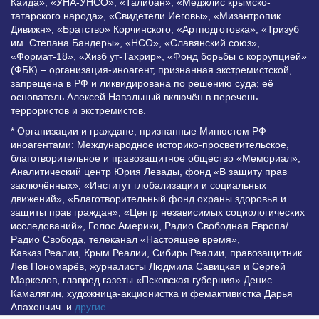
Каида», «УНА-УНСО», «Талибан», «Меджлис крымско-
татарского народа», «Свидетели Иеговы», «Мизантропик
Дивижн», «Братство» Корчинского, «Артподготовка», «Тризуб
им. Степана Бандеры», «НСО», «Славянский союз»,
«Формат-18», «Хизб ут-Тахрир», «Фонд борьбы с коррупцией»
(ФБК) – организация-иноагент, признанная экстремистской,
запрещена в РФ и ликвидирована по решению суда; её
основатель Алексей Навальный включён в перечень
террористов и экстремистов.
* Организации и граждане, признанные Минюстом РФ
иноагентами: Международное историко-просветительское,
благотворительное и правозащитное общество «Мемориал»,
Аналитический центр Юрия Левады, фонд «В защиту прав
заключённых», «Институт глобализации и социальных
движений», «Благотворительный фонд охраны здоровья и
защиты прав граждан», «Центр независимых социологических
исследований», Голос Америки, Радио Свободная Европа/
Радио Свобода, телеканал «Настоящее время»,
Кавказ.Реалии, Крым.Реалии, Сибирь.Реалии, правозащитник
Лев Пономарёв, журналисты Людмила Савицкая и Сергей
Маркелов, главред газеты «Псковская губерния» Денис
Камалягин, художница-акционистка и фемактивистка Дарья
Апахончич. и
другие
.