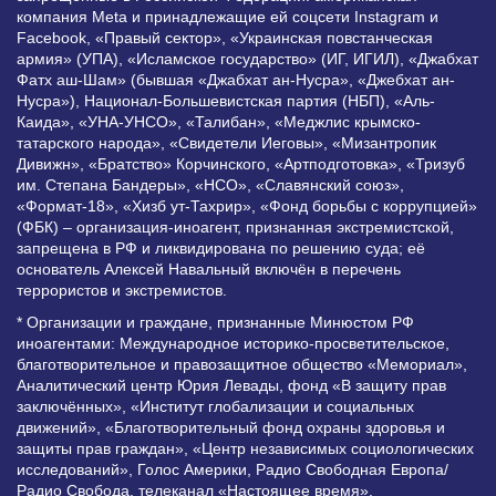
компания Meta и принадлежащие ей соцсети Instagram и
Facebook, «Правый сектор», «Украинская повстанческая
армия» (УПА), «Исламское государство» (ИГ, ИГИЛ), «Джабхат
Фатх аш-Шам» (бывшая «Джабхат ан-Нусра», «Джебхат ан-
Нусра»), Национал-Большевистская партия (НБП), «Аль-
Каида», «УНА-УНСО», «Талибан», «Меджлис крымско-
татарского народа», «Свидетели Иеговы», «Мизантропик
Дивижн», «Братство» Корчинского, «Артподготовка», «Тризуб
им. Степана Бандеры», «НСО», «Славянский союз»,
«Формат-18», «Хизб ут-Тахрир», «Фонд борьбы с коррупцией»
(ФБК) – организация-иноагент, признанная экстремистской,
запрещена в РФ и ликвидирована по решению суда; её
основатель Алексей Навальный включён в перечень
террористов и экстремистов.
* Организации и граждане, признанные Минюстом РФ
иноагентами: Международное историко-просветительское,
благотворительное и правозащитное общество «Мемориал»,
Аналитический центр Юрия Левады, фонд «В защиту прав
заключённых», «Институт глобализации и социальных
движений», «Благотворительный фонд охраны здоровья и
защиты прав граждан», «Центр независимых социологических
исследований», Голос Америки, Радио Свободная Европа/
Радио Свобода, телеканал «Настоящее время»,