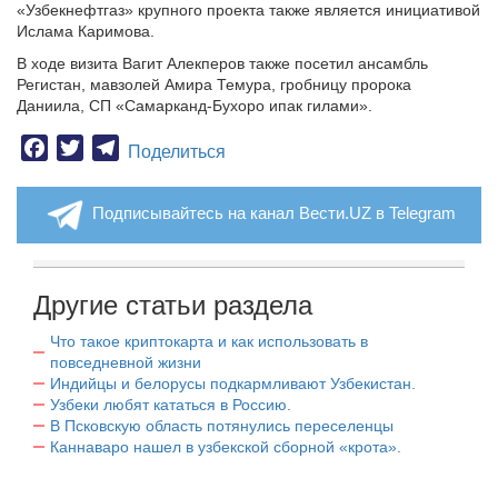
«Узбекнефтгаз» крупного проекта также является инициативой
Ислама Каримова.
В ходе визита Вагит Алекперов также посетил ансамбль
Регистан, мавзолей Амира Темура, гробницу пророка
Даниила, СП «Самарканд-Бухоро ипак гилами».
Facebook
Twitter
Telegram
Поделиться
Подписывайтесь на канал Вести.UZ в Telegram
Другие статьи раздела
Что такое криптокарта и как использовать в
повседневной жизни
Индийцы и белорусы подкармливают Узбекистан.
Узбеки любят кататься в Россию.
В Псковскую область потянулись переселенцы
Каннаваро нашел в узбекской сборной «крота».