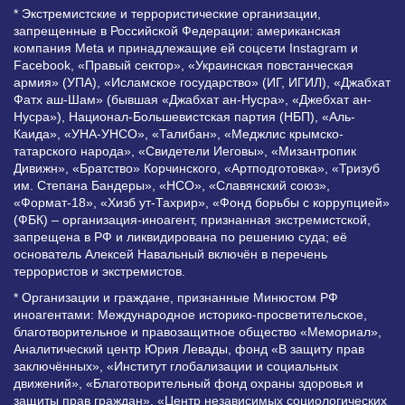
* Экстремистские и террористические организации,
запрещенные в Российской Федерации: американская
компания Meta и принадлежащие ей соцсети Instagram и
Facebook, «Правый сектор», «Украинская повстанческая
армия» (УПА), «Исламское государство» (ИГ, ИГИЛ), «Джабхат
Фатх аш-Шам» (бывшая «Джабхат ан-Нусра», «Джебхат ан-
Нусра»), Национал-Большевистская партия (НБП), «Аль-
Каида», «УНА-УНСО», «Талибан», «Меджлис крымско-
татарского народа», «Свидетели Иеговы», «Мизантропик
Дивижн», «Братство» Корчинского, «Артподготовка», «Тризуб
им. Степана Бандеры», «НСО», «Славянский союз»,
«Формат-18», «Хизб ут-Тахрир», «Фонд борьбы с коррупцией»
(ФБК) – организация-иноагент, признанная экстремистской,
запрещена в РФ и ликвидирована по решению суда; её
основатель Алексей Навальный включён в перечень
террористов и экстремистов.
* Организации и граждане, признанные Минюстом РФ
иноагентами: Международное историко-просветительское,
благотворительное и правозащитное общество «Мемориал»,
Аналитический центр Юрия Левады, фонд «В защиту прав
заключённых», «Институт глобализации и социальных
движений», «Благотворительный фонд охраны здоровья и
защиты прав граждан», «Центр независимых социологических