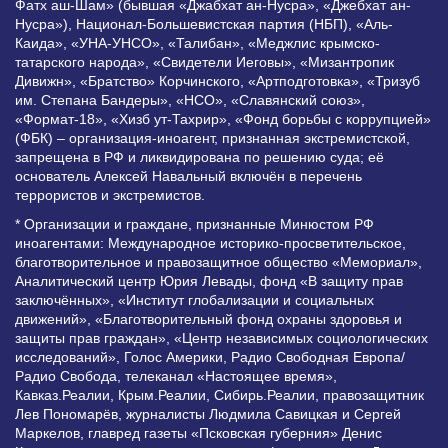
Фатх аш-Шам» (бывшая «Джабхат ан-Нусра», «Джебхат ан-
Нусра»), Национал-Большевистская партия (НБП), «Аль-
Каида», «УНА-УНСО», «Талибан», «Меджлис крымско-
татарского народа», «Свидетели Иеговы», «Мизантропик
Дивижн», «Братство» Корчинского, «Артподготовка», «Тризуб
им. Степана Бандеры», «НСО», «Славянский союз»,
«Формат-18», «Хизб ут-Тахрир», «Фонд борьбы с коррупцией»
(ФБК) – организация-иноагент, признанная экстремистской,
запрещена в РФ и ликвидирована по решению суда; её
основатель Алексей Навальный включён в перечень
террористов и экстремистов.
* Организации и граждане, признанные Минюстом РФ
иноагентами: Международное историко-просветительское,
благотворительное и правозащитное общество «Мемориал»,
Аналитический центр Юрия Левады, фонд «В защиту прав
заключённых», «Институт глобализации и социальных
движений», «Благотворительный фонд охраны здоровья и
защиты прав граждан», «Центр независимых социологических
исследований», Голос Америки, Радио Свободная Европа/
Радио Свобода, телеканал «Настоящее время»,
Кавказ.Реалии, Крым.Реалии, Сибирь.Реалии, правозащитник
Лев Пономарёв, журналисты Людмила Савицкая и Сергей
Маркелов, главред газеты «Псковская губерния» Денис