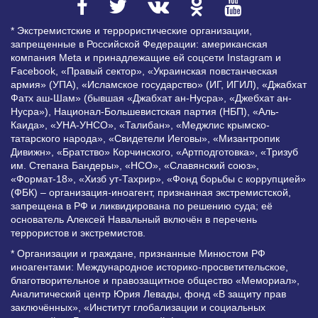
* Экстремистские и террористические организации,
запрещенные в Российской Федерации: американская
компания Meta и принадлежащие ей соцсети Instagram и
Facebook, «Правый сектор», «Украинская повстанческая
армия» (УПА), «Исламское государство» (ИГ, ИГИЛ), «Джабхат
Фатх аш-Шам» (бывшая «Джабхат ан-Нусра», «Джебхат ан-
Нусра»), Национал-Большевистская партия (НБП), «Аль-
Каида», «УНА-УНСО», «Талибан», «Меджлис крымско-
татарского народа», «Свидетели Иеговы», «Мизантропик
Дивижн», «Братство» Корчинского, «Артподготовка», «Тризуб
им. Степана Бандеры», «НСО», «Славянский союз»,
«Формат-18», «Хизб ут-Тахрир», «Фонд борьбы с коррупцией»
(ФБК) – организация-иноагент, признанная экстремистской,
запрещена в РФ и ликвидирована по решению суда; её
основатель Алексей Навальный включён в перечень
террористов и экстремистов.
* Организации и граждане, признанные Минюстом РФ
иноагентами: Международное историко-просветительское,
благотворительное и правозащитное общество «Мемориал»,
Аналитический центр Юрия Левады, фонд «В защиту прав
заключённых», «Институт глобализации и социальных