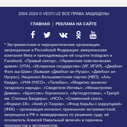
2004-2024 © VESTI.UZ
ВСЕ ПРАВА ЗАЩИЩЕНЫ
ГЛАВНАЯ
РЕКЛАМА НА САЙТЕ
* Экстремистские и террористические организации,
запрещенные в Российской Федерации: американская
компания Meta и принадлежащие ей соцсети Instagram и
Facebook, «Правый сектор», «Украинская повстанческая
армия» (УПА), «Исламское государство» (ИГ, ИГИЛ), «Джабхат
Фатх аш-Шам» (бывшая «Джабхат ан-Нусра», «Джебхат ан-
Нусра»), Национал-Большевистская партия (НБП), «Аль-
Каида», «УНА-УНСО», «Талибан», «Меджлис крымско-
татарского народа», «Свидетели Иеговы», «Мизантропик
Дивижн», «Братство» Корчинского, «Артподготовка», «Тризуб
им. Степана Бандеры», «НСО», «Славянский союз»,
«Формат-18», «Хизб ут-Тахрир», «Фонд борьбы с коррупцией»
(ФБК) – организация-иноагент, признанная экстремистской,
запрещена в РФ и ликвидирована по решению суда; её
основатель Алексей Навальный включён в перечень
террористов и экстремистов.