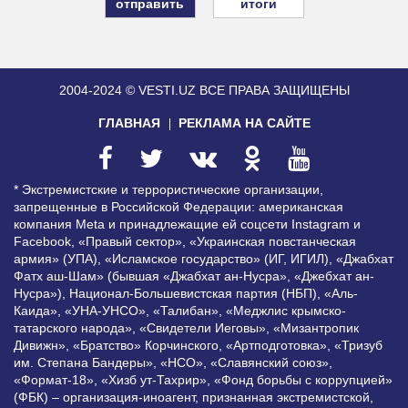
итоги
2004-2024 © VESTI.UZ
ВСЕ ПРАВА ЗАЩИЩЕНЫ
ГЛАВНАЯ
РЕКЛАМА НА САЙТЕ
* Экстремистские и террористические организации,
запрещенные в Российской Федерации: американская
компания Meta и принадлежащие ей соцсети Instagram и
Facebook, «Правый сектор», «Украинская повстанческая
армия» (УПА), «Исламское государство» (ИГ, ИГИЛ), «Джабхат
Фатх аш-Шам» (бывшая «Джабхат ан-Нусра», «Джебхат ан-
Нусра»), Национал-Большевистская партия (НБП), «Аль-
Каида», «УНА-УНСО», «Талибан», «Меджлис крымско-
татарского народа», «Свидетели Иеговы», «Мизантропик
Дивижн», «Братство» Корчинского, «Артподготовка», «Тризуб
им. Степана Бандеры», «НСО», «Славянский союз»,
«Формат-18», «Хизб ут-Тахрир», «Фонд борьбы с коррупцией»
(ФБК) – организация-иноагент, признанная экстремистской,