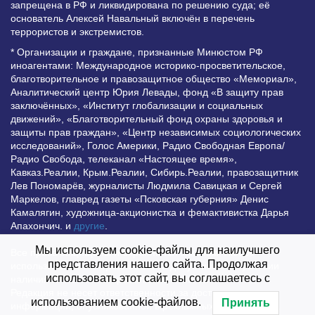
запрещена в РФ и ликвидирована по решению суда; её
основатель Алексей Навальный включён в перечень
террористов и экстремистов.
* Организации и граждане, признанные Минюстом РФ
иноагентами: Международное историко-просветительское,
благотворительное и правозащитное общество «Мемориал»,
Аналитический центр Юрия Левады, фонд «В защиту прав
заключённых», «Институт глобализации и социальных
движений», «Благотворительный фонд охраны здоровья и
защиты прав граждан», «Центр независимых социологических
исследований», Голос Америки, Радио Свободная Европа/
Радио Свобода, телеканал «Настоящее время»,
Кавказ.Реалии, Крым.Реалии, Сибирь.Реалии, правозащитник
Лев Пономарёв, журналисты Людмила Савицкая и Сергей
Маркелов, главред газеты «Псковская губерния» Денис
Камалягин, художница-акционистка и фемактивистка Дарья
Апахончич. и
другие
.
Мы используем cookie-файлы для наилучшего
Все права защищены и охраняются законом. Любое
представления нашего сайта. Продолжая
использование материалов сайта допустимо при условии
использовать этот сайт, вы соглашаетесь с
наличия активной гиперссылки на Vesti.UZ.
Редакция не несет ответственности за достоверность
использованием cookie-файлов.
Принять
информации, опубликованной в рекламных объявлениях.