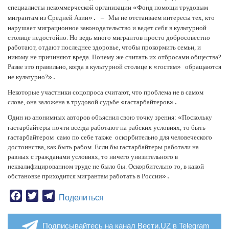
специалисты некоммерческой организации
Фонд помощи трудовым
«
мигрантам из Средней Азии
–
Мы не отстаиваем интересы тех, кто
».
нарушает миграционное законодательство и ведет себя в культурной
столице недостойно. Но ведь много мигрантов просто добросовестно
работают, отдают последнее здоровье, чтобы прокормить семьи, и
никому не причиняют вреда. Почему же считать их отбросами общества?
Разве это правильно, когда в культурной столице к
гостям
обращаются
«
»
не культурно?
».
Некоторые участники соцопроса считают, что проблема не в самом
слове, она заложена в трудовой судьбе
гастарбайтеров
«
».
Один из анонимных авторов объяснил свою точку зрения:
Поскольку
«
гастарбайтеры почти всегда работают на рабских условиях, то быть
гастарбайтером
само по себе также
оскорбительно для человеческого
достоинства, как быть рабом. Если бы гастарбайтеры работали на
равных с гражданами условиях, то ничего унизительного в
неквалифицированном труде не было бы. Оскорбительно то, в какой
обстановке приходится мигрантам работать в России
».
Facebook
Twitter
Telegram
Поделиться
Подписывайтесь на канал Вести.UZ в Telegram