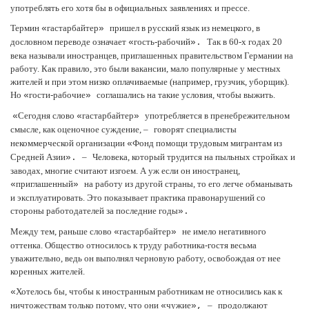
употреблять его хотя бы в официальных заявлениях и прессе.
Термин
гастарбайтер
пришел в русский язык из немецкого, в
«
»
дословном переводе означает
гость-рабочий
Так в 60-х годах 20
«
».
века называли иностранцев, приглашенных правительством Германии на
работу. Как правило, это были вакансии, мало популярные у местных
жителей и при этом низко оплачиваемые (например, грузчик, уборщик).
Но
гости-рабочие
соглашались на такие условия, чтобы выжить.
«
»
Сегодня слово
гастарбайтер
употребляется в пренебрежительном
«
«
»
смысле, как оценочное суждение,
–
говорят специалисты
некоммерческой организации
Фонд помощи трудовым мигрантам из
«
Средней Азии
–
Человека, который трудится на пыльных стройках и
».
заводах, многие считают изгоем. А уж если он иностранец,
приглашенный
на работу из другой страны, то его легче обманывать
«
»
и эксплуатировать. Это показывает практика правонарушений со
стороны работодателей за последние годы
».
Между тем, раньше слово
гастарбайтер
не имело негативного
«
»
оттенка. Общество относилось к труду работника-гостя весьма
уважительно, ведь он выполнял черновую работу, освобождая от нее
коренных жителей.
Хотелось бы, чтобы к иностранным работникам не относились как к
«
ничтожествам только потому, что они
чужие
–
продолжают
«
»,