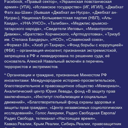
Facebook, «Правый сектор», «Украинская повстанческая
армия» (УПА), «Исламское государство» (ИГ, ИГИЛ), «Джабхат
Фатх аш-Шам» (бывшая «Джабхат ан-Нусра», «Джебхат ан-
Нусра»), Национал-Большевистская партия (НБП), «Аль-
Каида», «УНА-УНСО», «Талибан», «Меджлис крымско-
татарского народа», «Свидетели Иеговы», «Мизантропик
Дивижн», «Братство» Корчинского, «Артподготовка», «Тризуб
им. Степана Бандеры», «НСО», «Славянский союз»,
«Формат-18», «Хизб ут-Тахрир», «Фонд борьбы с коррупцией»
(ФБК) – организация-иноагент, признанная экстремистской,
запрещена в РФ и ликвидирована по решению суда; её
основатель Алексей Навальный включён в перечень
террористов и экстремистов.
* Организации и граждане, признанные Минюстом РФ
иноагентами: Международное историко-просветительское,
благотворительное и правозащитное общество «Мемориал»,
Аналитический центр Юрия Левады, фонд «В защиту прав
заключённых», «Институт глобализации и социальных
движений», «Благотворительный фонд охраны здоровья и
защиты прав граждан», «Центр независимых социологических
исследований», Голос Америки, Радио Свободная Европа/
Радио Свобода, телеканал «Настоящее время»,
Кавказ.Реалии, Крым.Реалии, Сибирь.Реалии, правозащитник