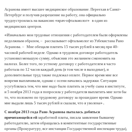
Асранова имеет высшее медицинское образование. Переехав в Санкт-
Петербург и получив разрешение на работу, она официально
трудоустроилась на вакансию
врач-офтальмолог
в один из
«
»
медицинских центров.
Изначально мои трудовые отношения с работодателем были оформлены
«
недолжным образом,
–
рассказывает офтальмолог из Узбекистана Рано
Асранова.
–
Мне обещали платить 15 тысяч рублей в месяц при 40-
часовой рабочей неделе. Однако в трудовом договоре работодатель
установил меньшую сумму, объяснив это желанием сэкономить на
налогах. Более того, по устному договору с работодателем я часто
работала по 12 часов каждый день (в том числе в выходные), и
дополнительные труд также подлежал оплате. Первое время мне все
вовремя выплачивали, однако с осени начались задержки. Ситуация
усугублялась тем, что мне надо было платить за учебу сына в институте,
и 5 ноября 2013 года я попросила у работодателя выплатить мне хотя бы
то, что положено по трудовому договору за прошедшее время. Однако
мне выдали лишь 5 тысяч рублей и сказали, что я уволена
».
С ноября 2013 года Рано Асранова пыталась добиться
причитающейся ей
заработной платы, писала заявления бывшему
работодателю, затем обращалась в компетентные государственные
органы (Прокуратуру, все инстанции Государственной инспекции труда),