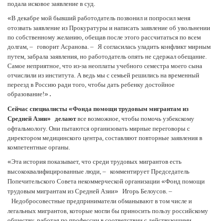
подала исковое заявление в суд.
В декабре мой бывший работодатель позвонил и попросил меня
«
отозвать заявление из Прокуратуры и написать заявление об увольнении
по собственному желанию, обещав после этого рассчитаться по всем
долгам,
–
говорит Асранова.
–
Я согласилась уладить конфликт мирным
путем, забрала заявления, но работодатель опять не сдержал обещание.
Самое неприятное, что из-за неоплаты учебного семестра моего сына
отчислили из института. А ведь мы с семьей решились на временный
переезд в Россию ради того, чтобы дать ребенку достойное
образование!
».
Сейчас специалисты
Фонда помощи трудовым мигрантам из
«
Средней Азии
делают
все возможное, чтобы помочь узбекскому
»
офтальмологу. Они пытаются организовать мирные переговоры с
директором медицинского центра, составляют повторные заявления в
компетентные органы.
Эта история показывает, что среди трудовых мигрантов есть
«
высококвалифицированные люди,
–
комментирует Председатель
Попечительского Совета некоммерческой организации
Фонд помощи
«
трудовым мигрантам из Средней Азии
Игорь Белоусов.
–
»
Недобросовестные предприниматели обманывают в том числе и
легальных мигрантов, которые могли бы приносить пользу российскому
обществу, работая по профессии в соответствии с действующими