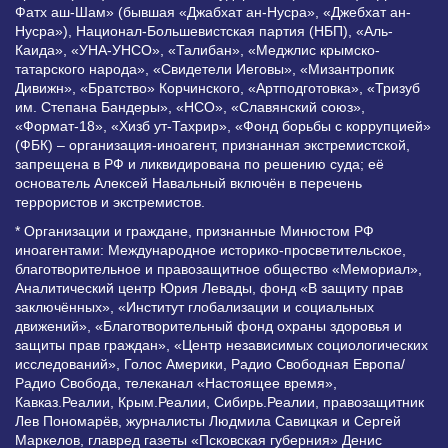
Фатх аш-Шам» (бывшая «Джабхат ан-Нусра», «Джебхат ан-
Нусра»), Национал-Большевистская партия (НБП), «Аль-
Каида», «УНА-УНСО», «Талибан», «Меджлис крымско-
татарского народа», «Свидетели Иеговы», «Мизантропик
Дивижн», «Братство» Корчинского, «Артподготовка», «Тризуб
им. Степана Бандеры», «НСО», «Славянский союз»,
«Формат-18», «Хизб ут-Тахрир», «Фонд борьбы с коррупцией»
(ФБК) – организация-иноагент, признанная экстремистской,
запрещена в РФ и ликвидирована по решению суда; её
основатель Алексей Навальный включён в перечень
террористов и экстремистов.
* Организации и граждане, признанные Минюстом РФ
иноагентами: Международное историко-просветительское,
благотворительное и правозащитное общество «Мемориал»,
Аналитический центр Юрия Левады, фонд «В защиту прав
заключённых», «Институт глобализации и социальных
движений», «Благотворительный фонд охраны здоровья и
защиты прав граждан», «Центр независимых социологических
исследований», Голос Америки, Радио Свободная Европа/
Радио Свобода, телеканал «Настоящее время»,
Кавказ.Реалии, Крым.Реалии, Сибирь.Реалии, правозащитник
Лев Пономарёв, журналисты Людмила Савицкая и Сергей
Маркелов, главред газеты «Псковская губерния» Денис