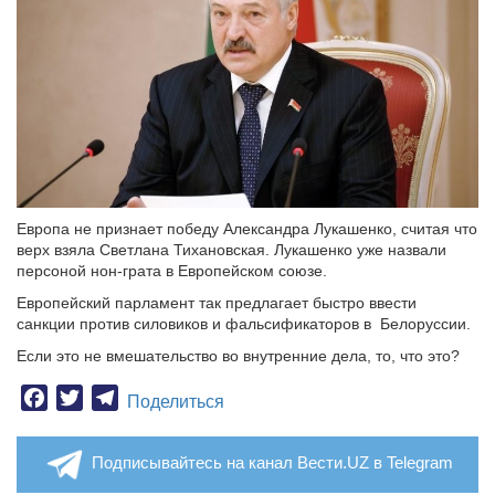
Европа не признает победу Александра Лукашенко, считая что
верх взяла Светлана Тихановская. Лукашенко уже назвали
персоной нон-грата в Европейском союзе.
Европейский парламент так предлагает быстро ввести
санкции против силовиков и фальсификаторов в Белоруссии.
Если это не вмешательство во внутренние дела, то, что это?
Facebook
Twitter
Telegram
Поделиться
Подписывайтесь на канал Вести.UZ в Telegram