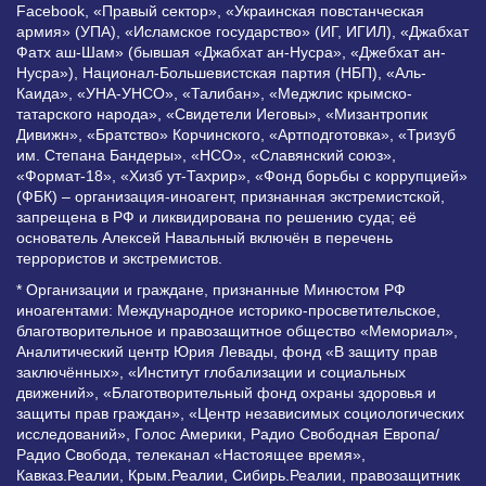
Facebook, «Правый сектор», «Украинская повстанческая
армия» (УПА), «Исламское государство» (ИГ, ИГИЛ), «Джабхат
Фатх аш-Шам» (бывшая «Джабхат ан-Нусра», «Джебхат ан-
Нусра»), Национал-Большевистская партия (НБП), «Аль-
Каида», «УНА-УНСО», «Талибан», «Меджлис крымско-
татарского народа», «Свидетели Иеговы», «Мизантропик
Дивижн», «Братство» Корчинского, «Артподготовка», «Тризуб
им. Степана Бандеры», «НСО», «Славянский союз»,
«Формат-18», «Хизб ут-Тахрир», «Фонд борьбы с коррупцией»
(ФБК) – организация-иноагент, признанная экстремистской,
запрещена в РФ и ликвидирована по решению суда; её
основатель Алексей Навальный включён в перечень
террористов и экстремистов.
* Организации и граждане, признанные Минюстом РФ
иноагентами: Международное историко-просветительское,
благотворительное и правозащитное общество «Мемориал»,
Аналитический центр Юрия Левады, фонд «В защиту прав
заключённых», «Институт глобализации и социальных
движений», «Благотворительный фонд охраны здоровья и
защиты прав граждан», «Центр независимых социологических
исследований», Голос Америки, Радио Свободная Европа/
Радио Свобода, телеканал «Настоящее время»,
Кавказ.Реалии, Крым.Реалии, Сибирь.Реалии, правозащитник