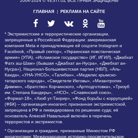
2004-2024 © VESTI.UZ
ВСЕ ПРАВА ЗАЩИЩЕНЫ
ГЛАВНАЯ
РЕКЛАМА НА САЙТЕ
* Экстремистские и террористические организации,
запрещенные в Российской Федерации: американская
компания Meta и принадлежащие ей соцсети Instagram и
Facebook, «Правый сектор», «Украинская повстанческая
армия» (УПА), «Исламское государство» (ИГ, ИГИЛ), «Джабхат
Фатх аш-Шам» (бывшая «Джабхат ан-Нусра», «Джебхат ан-
Нусра»), Национал-Большевистская партия (НБП), «Аль-
Каида», «УНА-УНСО», «Талибан», «Меджлис крымско-
татарского народа», «Свидетели Иеговы», «Мизантропик
Дивижн», «Братство» Корчинского, «Артподготовка», «Тризуб
им. Степана Бандеры», «НСО», «Славянский союз»,
«Формат-18», «Хизб ут-Тахрир», «Фонд борьбы с коррупцией»
(ФБК) – организация-иноагент, признанная экстремистской,
запрещена в РФ и ликвидирована по решению суда; её
основатель Алексей Навальный включён в перечень
террористов и экстремистов.
* Организации и граждане, признанные Минюстом РФ
иноагентами: Международное историко-просветительское,