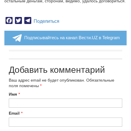
остальным деньгам, сторонам, видимо, удалось договориться.
Facebook
Twitter
Telegram
Поделиться
Подписывайтесь на канал Вести.UZ в Telegram
Добавить комментарий
Ваш адрес email не будет опубликован.
Обязательные
поля помечены
*
Имя
*
Email
*