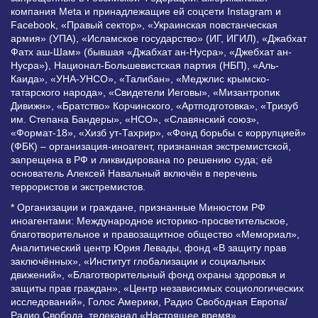
компания Meta и принадлежащие ей соцсети Instagram и
Facebook, «Правый сектор», «Украинская повстанческая
армия» (УПА), «Исламское государство» (ИГ, ИГИЛ), «Джабхат
Фатх аш-Шам» (бывшая «Джабхат ан-Нусра», «Джебхат ан-
Нусра»), Национал-Большевистская партия (НБП), «Аль-
Каида», «УНА-УНСО», «Талибан», «Меджлис крымско-
татарского народа», «Свидетели Иеговы», «Мизантропик
Дивижн», «Братство» Корчинского, «Артподготовка», «Тризуб
им. Степана Бандеры», «НСО», «Славянский союз»,
«Формат-18», «Хизб ут-Тахрир», «Фонд борьбы с коррупцией»
(ФБК) – организация-иноагент, признанная экстремистской,
запрещена в РФ и ликвидирована по решению суда; её
основатель Алексей Навальный включён в перечень
террористов и экстремистов.
* Организации и граждане, признанные Минюстом РФ
иноагентами: Международное историко-просветительское,
благотворительное и правозащитное общество «Мемориал»,
Аналитический центр Юрия Левады, фонд «В защиту прав
заключённых», «Институт глобализации и социальных
движений», «Благотворительный фонд охраны здоровья и
защиты прав граждан», «Центр независимых социологических
исследований», Голос Америки, Радио Свободная Европа/
Радио Свобода, телеканал «Настоящее время»,