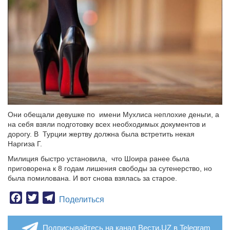
Они обещали девушке по имени Мухлиса неплохие деньги, а
на себя взяли подготовку всех необходимых документов и
дорогу. В Турции жертву должна была встретить некая
Наргиза Г.
Милиция быстро установила, что Шоира ранее была
приговорена к 8 годам лишения свободы за сутенерство, но
была помилована. И вот снова взялась за старое.
Facebook
Twitter
Telegram
Поделиться
Подписывайтесь на канал Вести.UZ в Telegram