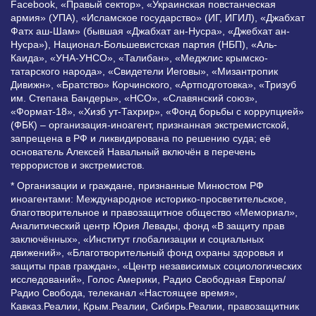
Facebook, «Правый сектор», «Украинская повстанческая
армия» (УПА), «Исламское государство» (ИГ, ИГИЛ), «Джабхат
Фатх аш-Шам» (бывшая «Джабхат ан-Нусра», «Джебхат ан-
Нусра»), Национал-Большевистская партия (НБП), «Аль-
Каида», «УНА-УНСО», «Талибан», «Меджлис крымско-
татарского народа», «Свидетели Иеговы», «Мизантропик
Дивижн», «Братство» Корчинского, «Артподготовка», «Тризуб
им. Степана Бандеры», «НСО», «Славянский союз»,
«Формат-18», «Хизб ут-Тахрир», «Фонд борьбы с коррупцией»
(ФБК) – организация-иноагент, признанная экстремистской,
запрещена в РФ и ликвидирована по решению суда; её
основатель Алексей Навальный включён в перечень
террористов и экстремистов.
* Организации и граждане, признанные Минюстом РФ
иноагентами: Международное историко-просветительское,
благотворительное и правозащитное общество «Мемориал»,
Аналитический центр Юрия Левады, фонд «В защиту прав
заключённых», «Институт глобализации и социальных
движений», «Благотворительный фонд охраны здоровья и
защиты прав граждан», «Центр независимых социологических
исследований», Голос Америки, Радио Свободная Европа/
Радио Свобода, телеканал «Настоящее время»,
Кавказ.Реалии, Крым.Реалии, Сибирь.Реалии, правозащитник