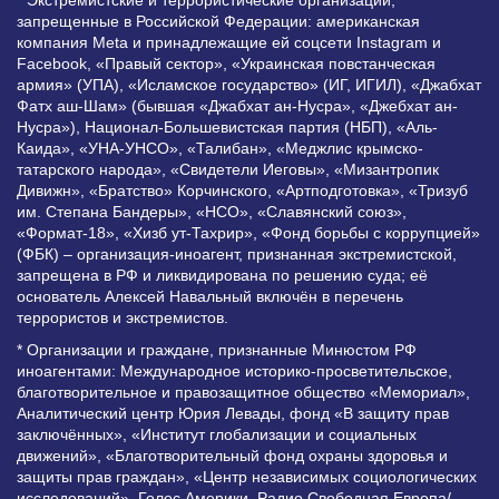
запрещенные в Российской Федерации: американская
компания Meta и принадлежащие ей соцсети Instagram и
Facebook, «Правый сектор», «Украинская повстанческая
армия» (УПА), «Исламское государство» (ИГ, ИГИЛ), «Джабхат
Фатх аш-Шам» (бывшая «Джабхат ан-Нусра», «Джебхат ан-
Нусра»), Национал-Большевистская партия (НБП), «Аль-
Каида», «УНА-УНСО», «Талибан», «Меджлис крымско-
татарского народа», «Свидетели Иеговы», «Мизантропик
Дивижн», «Братство» Корчинского, «Артподготовка», «Тризуб
им. Степана Бандеры», «НСО», «Славянский союз»,
«Формат-18», «Хизб ут-Тахрир», «Фонд борьбы с коррупцией»
(ФБК) – организация-иноагент, признанная экстремистской,
запрещена в РФ и ликвидирована по решению суда; её
основатель Алексей Навальный включён в перечень
террористов и экстремистов.
* Организации и граждане, признанные Минюстом РФ
иноагентами: Международное историко-просветительское,
благотворительное и правозащитное общество «Мемориал»,
Аналитический центр Юрия Левады, фонд «В защиту прав
заключённых», «Институт глобализации и социальных
движений», «Благотворительный фонд охраны здоровья и
защиты прав граждан», «Центр независимых социологических
исследований», Голос Америки, Радио Свободная Европа/