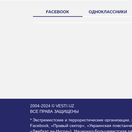
FACEBOOK
ОДНОКЛАССНИКИ
2004-2024 © VESTI.UZ
ВСЕ ПРАВА ЗАЩИЩЕНЫ
* Экстремистские и террористические организации
Facebook, «Правый сектор», «Украинская повстанч
«Джебхат ан-Нусра»), Национал-Большевистская п