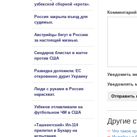
узбекской сборной «крота».
Комментарий
Россия закрыла въезд для
судимых.
Австрийцы бегут в Россию
за настоящей жизнью.
Синдаров блистал в матче
против США
Разведка доложила: ЕС
Уведомить ме
откровенно дурит Украину
Уведомлять м
Люди с руками в России
нарасхват.
Узбеков отлавливали на
футбольном ЧМ в США
Другие с
«Ташкентский» Ил-114
прилетел в Бухару на
Что такое к
испытания.
Индийцы и 