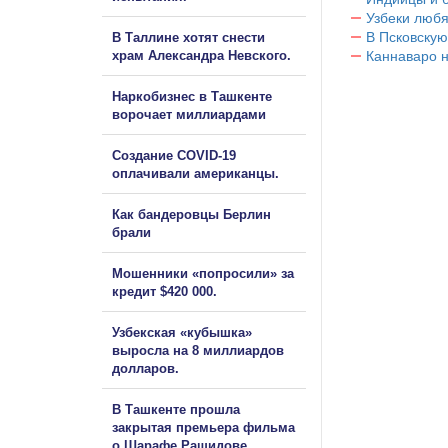
Узбеки любя
В Псковскую
В Таллине хотят снести
храм Александра Невского.
Каннаваро н
Наркобизнес в Ташкенте
ворочает миллиардами
Создание COVID-19
оплачивали американцы.
Как бандеровцы Берлин
брали
Мошенники «попросили» за
кредит $420 000.
Узбекская «кубышка»
выросла на 8 миллиардов
долларов.
В Ташкенте прошла
закрытая премьера фильма
о Шарафе Рашидове.