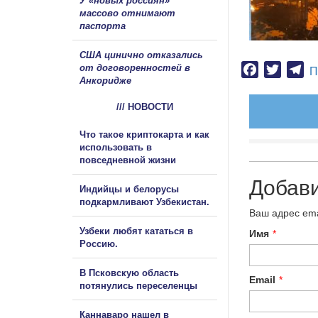
У «новых россиян»
массово отнимают
паспорта
США цинично отказались
от договоренностей в
Facebook
Twitter
Te
П
Анкоридже
/// НОВОСТИ
Что такое криптокарта и как
использовать в
повседневной жизни
Добав
Индийцы и белорусы
подкармливают Узбекистан.
Ваш адрес ema
Узбеки любят кататься в
Имя
*
Россию.
В Псковскую область
Email
*
потянулись переселенцы
Каннаваро нашел в