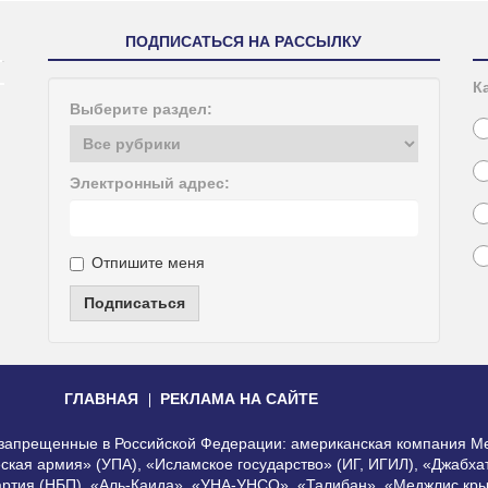
ПОДПИСАТЬСЯ НА РАССЫЛКУ
К
Выберите раздел:
Электронный адрес:
Отпишите меня
Подписаться
ГЛАВНАЯ
РЕКЛАМА НА САЙТЕ
, запрещенные в Российской Федерации: американская компания Me
еская армия» (УПА), «Исламское государство» (ИГ, ИГИЛ), «Джабх
артия (НБП), «Аль-Каида», «УНА-УНСО», «Талибан», «Меджлис кры