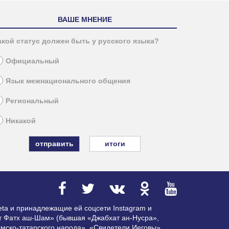
ВАШЕ МНЕНИЕ
акой статус должен быть у русского языка?
Официальный
Язык межнационального общения
Региональный
Никакой
итоги
ta и принадлежащие ей соцсети Instagram и
ат Фатх аш-Шам» (бывшая «Джабхат ан-Нусра»,
мско-татарского народа», «Свидетели Иеговы»,