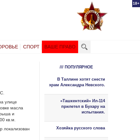
18+
ОРОВЬЕ
СПОРТ
ВАШЕ ПРАВО
/// ПОПУЛЯРНОЕ
В Таллине хотят снести
храм Александра Невского.
С.
«Ташкентский» Ил-114
на улице
прилетел в Бухару на
совке масла
испытания.
рыша и
0 кв.м.
Хозяйка русского слова
р локализован