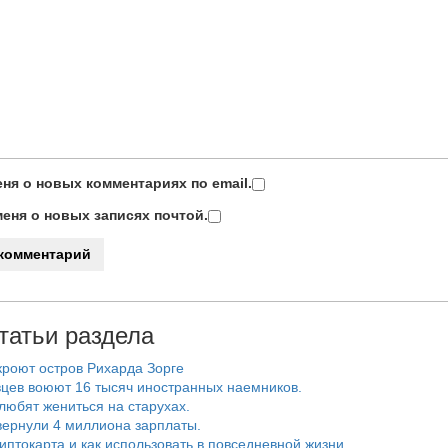
ня о новых комментариях по email.
еня о новых записях почтой.
татьи раздела
роют остров Рихарда Зорге
цев воюют 16 тысяч иностранных наемников.
любят жениться на старухах.
ернули 4 миллиона зарплаты.
риптокарта и как использовать в повседневной жизни