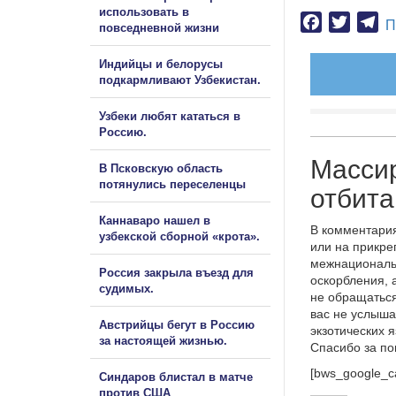
использовать в
Facebook
Twitter
Te
П
повседневной жизни
Индийцы и белорусы
подкармливают Узбекистан.
Узбеки любят кататься в
Россию.
Массир
В Псковскую область
потянулись переселенцы
отбита
Каннаваро нашел в
В комментария
узбекской сборной «крота».
или на прикре
межнациональ
Россия закрыла въезд для
оскорбления, 
судимых.
не обращаться
вас не услыша
Австрийцы бегут в Россию
экзотических 
за настоящей жизнью.
Спасибо за п
[bws_google_c
Синдаров блистал в матче
против США