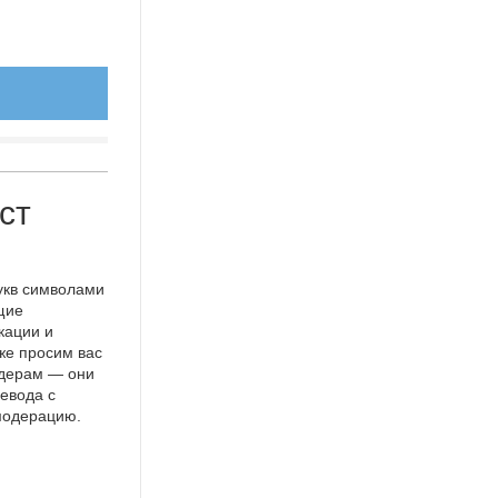
ст
укв символами
щие
кации и
же просим вас
идерам — они
евода с
 модерацию.