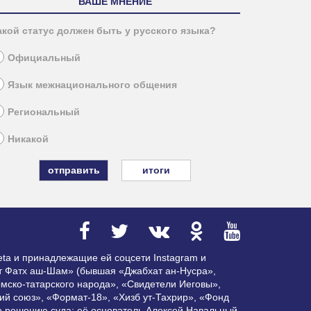
ВАШЕ МНЕНИЕ
акой статус должен быть у русского языка?
Официальный
Язык межнационального общения
Региональный
Никакой
итоги
ta и принадлежащие ей соцсети Instagram и
ат Фатх аш-Шам» (бывшая «Джабхат ан-Нусра»,
мско-татарского народа», «Свидетели Иеговы»,
ий союз», «Формат-18», «Хизб ут-Тахрир», «Фонд
по решению суда; её основатель Алексей Навальный