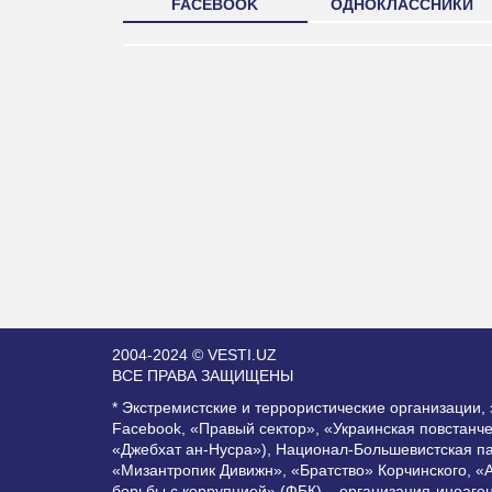
FACEBOOK
ОДНОКЛАССНИКИ
2004-2024 © VESTI.UZ
ВСЕ ПРАВА ЗАЩИЩЕНЫ
* Экстремистские и террористические организации
Facebook, «Правый сектор», «Украинская повстанч
«Джебхат ан-Нусра»), Национал-Большевистская п
«Мизантропик Дивижн», «Братство» Корчинского, «
борьбы с коррупцией» (ФБК) – организация-иноаге