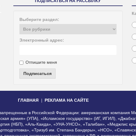
ПОДПИСАТЬСЯ НА РАССЫЛКУ
К
Выберите раздел:
Электронный адрес:
Отпишите меня
Подписаться
ГЛАВНАЯ
РЕКЛАМА НА САЙТЕ
, запрещенные в Российской Федерации: американская компания Me
еская армия» (УПА), «Исламское государство» (ИГ, ИГИЛ), «Джабх
артия (НБП), «Аль-Каида», «УНА-УНСО», «Талибан», «Меджлис кры
Артподготовка», «Тризуб им. Степана Бандеры», «НСО», «Славянск
нт, признанная экстремистской, запрещена в РФ и ликвидирована 