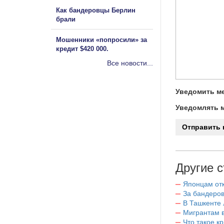
Как бандеровцы Берлин
брали
Мошенники «попросили» за
кредит $420 000.
Все новости...
Уведомить ме
Уведомлять м
Другие с
Японцам отк
За бандеров
В Ташкенте 
Мигрантам в
Что такое к