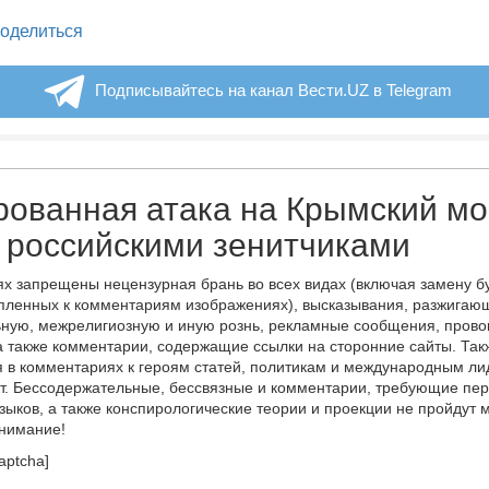
legram
оделиться
Подписывайтесь на канал Вести.UZ в Telegram
ованная атака на Крымский мо
 российскими зенитчиками
х запрещены нецензурная брань во всех видах (включая замену б
пленных к комментариям изображениях), высказывания, разжигаю
ную, межрелигиозную и иную рознь, рекламные сообщения, прово
а также комментарии, содержащие ссылки на сторонние сайты. Так
 в комментариях к героям статей, политикам и международным л
т. Бессодержательные, бессвязные и комментарии, требующие пер
языков, а также конспирологические теории и проекции не пройдут
онимание!
aptcha]