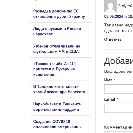
Андрей
Разведка доложила: ЕС
откровенно дурит Украину
03.06.2024 в 19
Так давно над
Люди с руками в России
сделают в отв
нарасхват.
Ответить
Узбеков отлавливали на
футбольном ЧМ в США
Добав
«Ташкентский» Ил-114
прилетел в Бухару на
Ваш адрес ema
испытания.
Имя
*
В Таллине хотят снести
храм Александра Невского.
Email
*
Наркобизнес в Ташкенте
ворочает миллиардами
Создание COVID-19
оплачивали американцы.
Комментарий