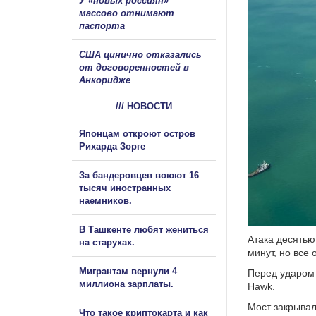
У «новых россиян»
массово отнимают
паспорта
США цинично отказались
от договоренностей в
Анкоридже
/// НОВОСТИ
Японцам откроют остров
Рихарда Зорге
За бандеровцев воюют 16
тысяч иностранных
наемников.
В Ташкенте любят жениться
Атака десятью
на старухах.
минут, но все
Мигрантам вернули 4
Перед ударом
миллиона зарплаты.
Hawk.
Мост закрывал
Что такое криптокарта и как