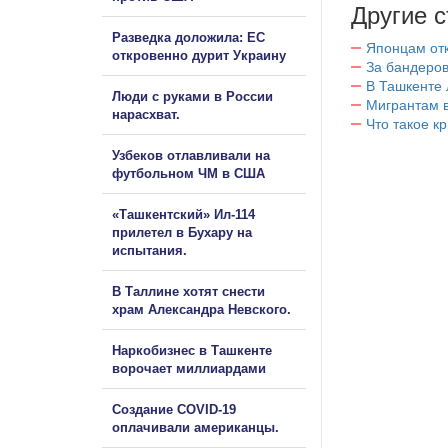
Другие с
Разведка доложила: ЕС
Японцам отк
откровенно дурит Украину
За бандеров
В Ташкенте 
Люди с руками в России
Мигрантам в
нарасхват.
Что такое к
Узбеков отлавливали на
футбольном ЧМ в США
«Ташкентский» Ил-114
прилетел в Бухару на
испытания.
В Таллине хотят снести
храм Александра Невского.
Наркобизнес в Ташкенте
ворочает миллиардами
Создание COVID-19
оплачивали американцы.