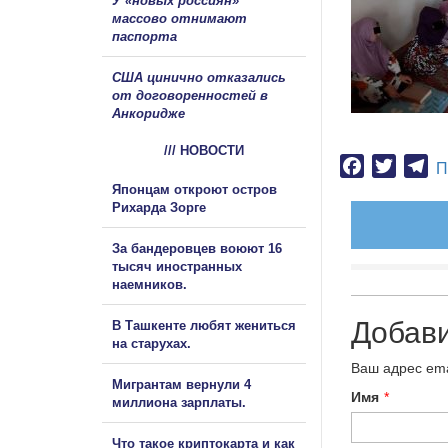
У «новых россиян»
массово отнимают
паспорта
США цинично отказались
от договоренностей в
Анкоридже
/// НОВОСТИ
Facebook
Twitter
Te
П
Японцам откроют остров
Рихарда Зорге
За бандеровцев воюют 16
тысяч иностранных
наемников.
Добав
В Ташкенте любят жениться
на старухах.
Ваш адрес ema
Мигрантам вернули 4
Имя
*
миллиона зарплаты.
Что такое криптокарта и как