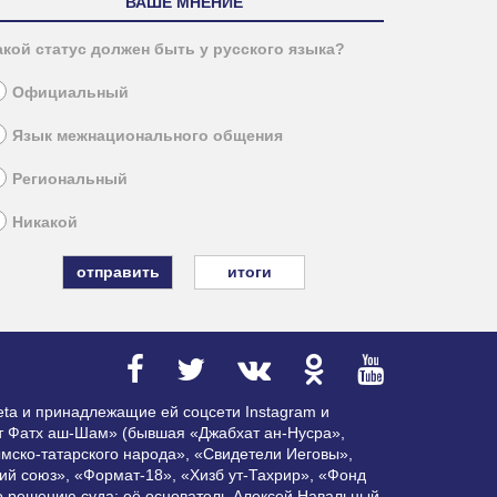
ВАШЕ МНЕНИЕ
акой статус должен быть у русского языка?
Официальный
Язык межнационального общения
Региональный
Никакой
итоги
ta и принадлежащие ей соцсети Instagram и
ат Фатх аш-Шам» (бывшая «Джабхат ан-Нусра»,
мско-татарского народа», «Свидетели Иеговы»,
ий союз», «Формат-18», «Хизб ут-Тахрир», «Фонд
по решению суда; её основатель Алексей Навальный