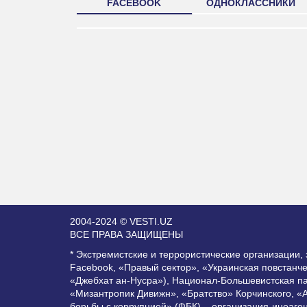
FACEBOOK
ОДНОКЛАССНИКИ
2004-2024 © VESTI.UZ
ВСЕ ПРАВА ЗАЩИЩЕНЫ
* Экстремистские и террористические организации
Facebook, «Правый сектор», «Украинская повстанч
«Джебхат ан-Нусра»), Национал-Большевистская п
«Мизантропик Дивижн», «Братство» Корчинского, «
борьбы с коррупцией» (ФБК) – организация-иноаге