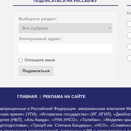
ПОДПИСАТЬСЯ НА РАССЫЛКУ
К
Выберите раздел:
Электронный адрес:
Отпишите меня
Подписаться
ГЛАВНАЯ
РЕКЛАМА НА САЙТЕ
, запрещенные в Российской Федерации: американская компания Me
еская армия» (УПА), «Исламское государство» (ИГ, ИГИЛ), «Джабх
артия (НБП), «Аль-Каида», «УНА-УНСО», «Талибан», «Меджлис кры
Артподготовка», «Тризуб им. Степана Бандеры», «НСО», «Славянск
нт, признанная экстремистской, запрещена в РФ и ликвидирована 