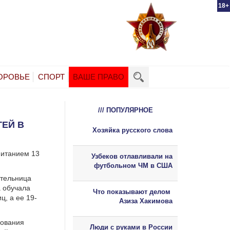
18+
ОРОВЬЕ
СПОРТ
ВАШЕ ПРАВО
/// ПОПУЛЯРНОЕ
ТЕЙ В
Хозяйка русского слова
питанием 13
Узбеков отлавливали на
футбольном ЧМ в США
ительница
а обучала
Что показывают делом
ц, а ее 19-
Азиза Хакимова
зования
Люди с руками в России