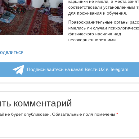
каршинки не имели, а места заня
соответствовали установленным 
для проживания и обучения.
Правоохранительные органы расс
имелись ли случаи психологическ
физического насилия над
несовершеннолетними.
legram
оделиться
Подписывайтесь на канал Вести.UZ в Telegram
ить комментарий
il не будет опубликован.
Обязательные поля помечены
*