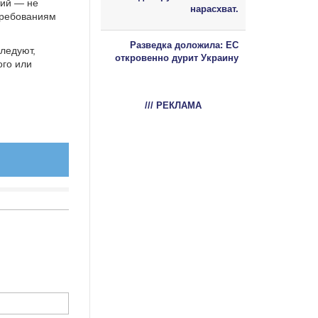
тий — не
нарасхват.
требованиям
Разведка доложила: ЕС
ледуют,
откровенно дурит Украину
ого или
/// РЕКЛАМА