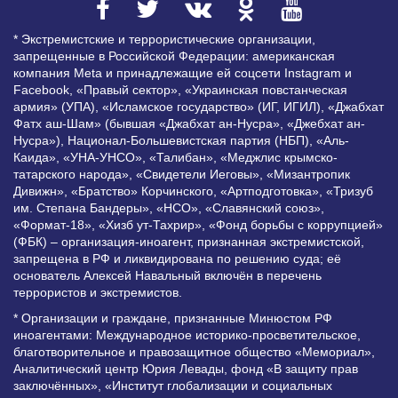
* Экстремистские и террористические организации,
запрещенные в Российской Федерации: американская
компания Meta и принадлежащие ей соцсети Instagram и
Facebook, «Правый сектор», «Украинская повстанческая
армия» (УПА), «Исламское государство» (ИГ, ИГИЛ), «Джабхат
Фатх аш-Шам» (бывшая «Джабхат ан-Нусра», «Джебхат ан-
Нусра»), Национал-Большевистская партия (НБП), «Аль-
Каида», «УНА-УНСО», «Талибан», «Меджлис крымско-
татарского народа», «Свидетели Иеговы», «Мизантропик
Дивижн», «Братство» Корчинского, «Артподготовка», «Тризуб
им. Степана Бандеры», «НСО», «Славянский союз»,
«Формат-18», «Хизб ут-Тахрир», «Фонд борьбы с коррупцией»
(ФБК) – организация-иноагент, признанная экстремистской,
запрещена в РФ и ликвидирована по решению суда; её
основатель Алексей Навальный включён в перечень
террористов и экстремистов.
* Организации и граждане, признанные Минюстом РФ
иноагентами: Международное историко-просветительское,
благотворительное и правозащитное общество «Мемориал»,
Аналитический центр Юрия Левады, фонд «В защиту прав
заключённых», «Институт глобализации и социальных