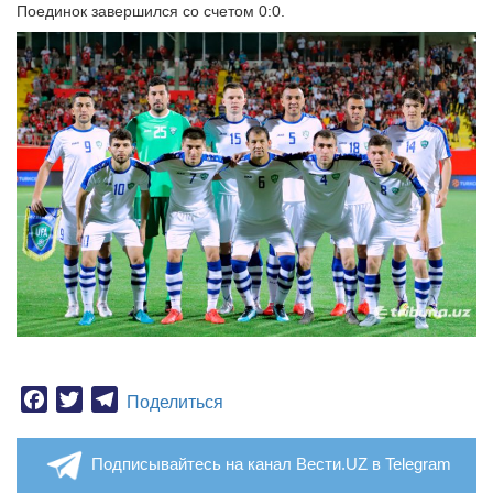
Поединок завершился со счетом 0:0.
Facebook
Twitter
Telegram
Поделиться
Подписывайтесь на канал Вести.UZ в Telegram