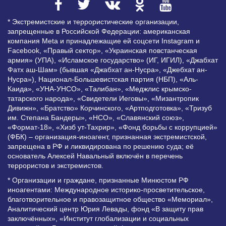
* Экстремистские и террористические организации,
запрещенные в Российской Федерации: американская
компания Meta и принадлежащие ей соцсети Instagram и
Facebook, «Правый сектор», «Украинская повстанческая
армия» (УПА), «Исламское государство» (ИГ, ИГИЛ), «Джабхат
Фатх аш-Шам» (бывшая «Джабхат ан-Нусра», «Джебхат ан-
Нусра»), Национал-Большевистская партия (НБП), «Аль-
Каида», «УНА-УНСО», «Талибан», «Меджлис крымско-
татарского народа», «Свидетели Иеговы», «Мизантропик
Дивижн», «Братство» Корчинского, «Артподготовка», «Тризуб
им. Степана Бандеры», «НСО», «Славянский союз»,
«Формат-18», «Хизб ут-Тахрир», «Фонд борьбы с коррупцией»
(ФБК) – организация-иноагент, признанная экстремистской,
запрещена в РФ и ликвидирована по решению суда; её
основатель Алексей Навальный включён в перечень
террористов и экстремистов.
* Организации и граждане, признанные Минюстом РФ
иноагентами: Международное историко-просветительское,
благотворительное и правозащитное общество «Мемориал»,
Аналитический центр Юрия Левады, фонд «В защиту прав
заключённых», «Институт глобализации и социальных