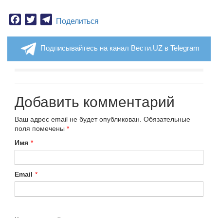
Facebook
Twitter
Telegram
Поделиться
Подписывайтесь на канал Вести.UZ в Telegram
Добавить комментарий
Ваш адрес email не будет опубликован.
Обязательные
поля помечены
*
Имя
*
Email
*