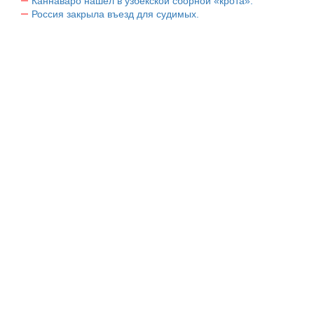
Каннаваро нашел в узбекской сборной «крота».
Россия закрыла въезд для судимых.