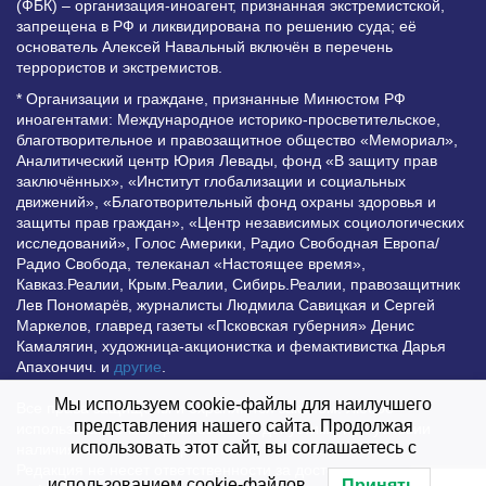
(ФБК) – организация-иноагент, признанная экстремистской,
запрещена в РФ и ликвидирована по решению суда; её
основатель Алексей Навальный включён в перечень
террористов и экстремистов.
* Организации и граждане, признанные Минюстом РФ
иноагентами: Международное историко-просветительское,
благотворительное и правозащитное общество «Мемориал»,
Аналитический центр Юрия Левады, фонд «В защиту прав
заключённых», «Институт глобализации и социальных
движений», «Благотворительный фонд охраны здоровья и
защиты прав граждан», «Центр независимых социологических
исследований», Голос Америки, Радио Свободная Европа/
Радио Свобода, телеканал «Настоящее время»,
Кавказ.Реалии, Крым.Реалии, Сибирь.Реалии, правозащитник
Лев Пономарёв, журналисты Людмила Савицкая и Сергей
Маркелов, главред газеты «Псковская губерния» Денис
Камалягин, художница-акционистка и фемактивистка Дарья
Апахончич. и
другие
.
Мы используем cookie-файлы для наилучшего
Все права защищены и охраняются законом. Любое
представления нашего сайта. Продолжая
использование материалов сайта допустимо при условии
использовать этот сайт, вы соглашаетесь с
наличия активной гиперссылки на Vesti.UZ.
Редакция не несет ответственности за достоверность
использованием cookie-файлов.
Принять