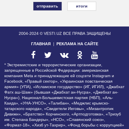
итоги
2004-2024 © VESTI.UZ
ВСЕ ПРАВА ЗАЩИЩЕНЫ
ГЛАВНАЯ
РЕКЛАМА НА САЙТЕ
* Экстремистские и террористические организации,
запрещенные в Российской Федерации: американская
компания Meta и принадлежащие ей соцсети Instagram и
Facebook, «Правый сектор», «Украинская повстанческая
армия» (УПА), «Исламское государство» (ИГ, ИГИЛ), «Джабхат
Фатх аш-Шам» (бывшая «Джабхат ан-Нусра», «Джебхат ан-
Нусра»), Национал-Большевистская партия (НБП), «Аль-
Каида», «УНА-УНСО», «Талибан», «Меджлис крымско-
татарского народа», «Свидетели Иеговы», «Мизантропик
Дивижн», «Братство» Корчинского, «Артподготовка», «Тризуб
им. Степана Бандеры», «НСО», «Славянский союз»,
«Формат-18», «Хизб ут-Тахрир», «Фонд борьбы с коррупцией»