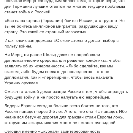
посчитав Мерца «абсурдным человеком», который верит, что
для Германии лучшим ответом на многие текущие проблемы
станет война с Россией.
«Вся ваша страна (Германия) боится России, это грустно. Но
вы не боитесь миллионов мигрантов, разрушающих вашу
страну. Это какой-то странный мазохизм».
Итак, ключевая держава ЕС окончательно делает выбор в
пользу войны.
Ни Мерц, ни ранее Шольц даже не попробовали
дипломатические средства для решения конфликта, чтобы
заявлять об их исчерпанности. «Либо сделайте, как мы
скажем, либо будем воевать до последнего» – это не
дипломатия. Как и «перемирие», чтобы вновь накачать
Украину оружием.
Смысл тотальной демонизации России в том, чтобы оправдать
будущую войну, а не просто напугать ею европейцев.
Лидеры Европы сегодня больше всего боятся не того, что
Россия нападет через 3-5 лет. А того, что она НЕ нападет. Ибо
иначе вся безумно дорогая для граждан стран Европы ложь,
которую им «скармливали» много лет, станет очевидной.
Сегодня именно «шкурная» заинтересованность