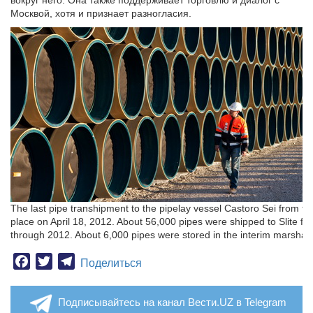
вокруг него. Она также поддерживает торговлю и диалог с
Москвой, хотя и признает разногласия.
The last pipe transhipment to the pipelay vessel Castoro Sei from the
place on April 18, 2012. About 56,000 pipes were shipped to Slite
through 2012. About 6,000 pipes were stored in the interim marshallin
Facebook
Twitter
Telegram
Поделиться
Подписывайтесь на канал Вести.UZ в Telegram