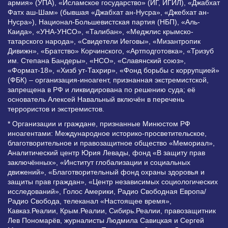
армия» (УПА), «Исламское государство» (ИГ, ИГИЛ), «Джабхат
Фатх аш-Шам» (бывшая «Джабхат ан-Нусра», «Джебхат ан-
Нусра»), Национал-Большевистская партия (НБП), «Аль-
Каида», «УНА-УНСО», «Талибан», «Меджлис крымско-
татарского народа», «Свидетели Иеговы», «Мизантропик
Дивижн», «Братство» Корчинского, «Артподготовка», «Тризуб
им. Степана Бандеры», «НСО», «Славянский союз»,
«Формат-18», «Хизб ут-Тахрир», «Фонд борьбы с коррупцией»
(ФБК) – организация-иноагент, признанная экстремистской,
запрещена в РФ и ликвидирована по решению суда; её
основатель Алексей Навальный включён в перечень
террористов и экстремистов.
* Организации и граждане, признанные Минюстом РФ
иноагентами: Международное историко-просветительское,
благотворительное и правозащитное общество «Мемориал»,
Аналитический центр Юрия Левады, фонд «В защиту прав
заключённых», «Институт глобализации и социальных
движений», «Благотворительный фонд охраны здоровья и
защиты прав граждан», «Центр независимых социологических
исследований», Голос Америки, Радио Свободная Европа/
Радио Свобода, телеканал «Настоящее время»,
Кавказ.Реалии, Крым.Реалии, Сибирь.Реалии, правозащитник
Лев Пономарёв, журналисты Людмила Савицкая и Сергей