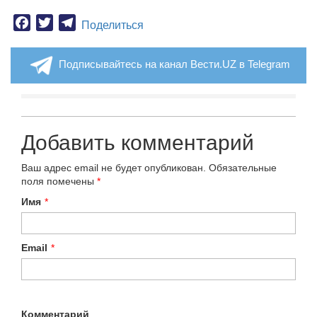
Facebook
Twitter
Telegram
Поделиться
Подписывайтесь на канал Вести.UZ в Telegram
Добавить комментарий
Ваш адрес email не будет опубликован.
Обязательные
поля помечены
*
Имя
*
Email
*
Комментарий