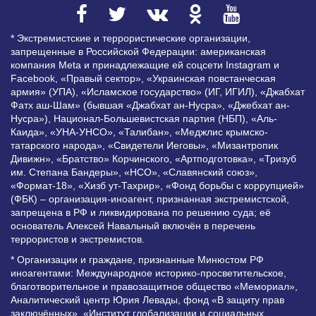
* Экстремистские и террористические организации,
запрещенные в Российской Федерации: американская
компания Meta и принадлежащие ей соцсети Instagram и
Facebook, «Правый сектор», «Украинская повстанческая
армия» (УПА), «Исламское государство» (ИГ, ИГИЛ), «Джабхат
Фатх аш-Шам» (бывшая «Джабхат ан-Нусра», «Джебхат ан-
Нусра»), Национал-Большевистская партия (НБП), «Аль-
Каида», «УНА-УНСО», «Талибан», «Меджлис крымско-
татарского народа», «Свидетели Иеговы», «Мизантропик
Дивижн», «Братство» Корчинского, «Артподготовка», «Тризуб
им. Степана Бандеры», «НСО», «Славянский союз»,
«Формат-18», «Хизб ут-Тахрир», «Фонд борьбы с коррупцией»
(ФБК) – организация-иноагент, признанная экстремистской,
запрещена в РФ и ликвидирована по решению суда; её
основатель Алексей Навальный включён в перечень
террористов и экстремистов.
* Организации и граждане, признанные Минюстом РФ
иноагентами: Международное историко-просветительское,
благотворительное и правозащитное общество «Мемориал»,
Аналитический центр Юрия Левады, фонд «В защиту прав
заключённых», «Институт глобализации и социальных