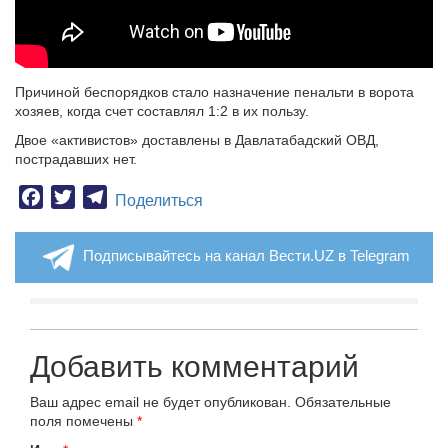
Причиной беспорядков стало назначение пенальти в ворота
хозяев, когда счет составлял 1:2 в их пользу.
Двое «активистов» доставлены в Давлатабадский ОВД,
пострадавших нет.
Facebook
Twitter
Telegram
Поделиться
Подписывайтесь на канал Вести.UZ в Telegram
Добавить комментарий
Ваш адрес email не будет опубликован.
Обязательные
поля помечены
*