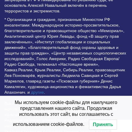
основатель Алексей Навальный включён в перечень
террористов и экстремистов.
* Организации и граждане, признанные Минюстом РФ
иноагентами: Международное историко-просветительское,
благотворительное и правозащитное общество «Мемориал»,
Аналитический центр Юрия Левады, фонд «В защиту прав
заключённых», «Институт глобализации и социальных
движений», «Благотворительный фонд охраны здоровья и
защиты прав граждан», «Центр независимых социологических
исследований», Голос Америки, Радио Свободная Европа/
Радио Свобода, телеканал «Настоящее время»,
Кавказ.Реалии, Крым.Реалии, Сибирь.Реалии, правозащитник
Лев Пономарёв, журналисты Людмила Савицкая и Сергей
Маркелов, главред газеты «Псковская губерния» Денис
Камалягин, художница-акционистка и фемактивистка Дарья
Апахончич. и
другие
.
Мы используем cookie-файлы для наилучшего
Все права защищены и охраняются законом. Любое
представления нашего сайта. Продолжая
использование материалов сайта допустимо при условии
использовать этот сайт, вы соглашаетесь с
наличия активной гиперссылки на Vesti.UZ.
Редакция не несет ответственности за достоверность
использованием cookie-файлов.
Принять
информации, опубликованной в рекламных объявлениях.
Редакция может не разделять мнения авторов статей