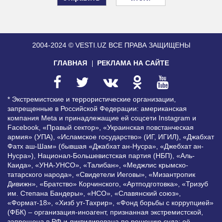
2004-2024 © VESTI.UZ
ВСЕ ПРАВА ЗАЩИЩЕНЫ
ГЛАВНАЯ
РЕКЛАМА НА САЙТЕ
* Экстремистские и террористические организации,
запрещенные в Российской Федерации: американская
компания Meta и принадлежащие ей соцсети Instagram и
Facebook, «Правый сектор», «Украинская повстанческая
армия» (УПА), «Исламское государство» (ИГ, ИГИЛ), «Джабхат
Фатх аш-Шам» (бывшая «Джабхат ан-Нусра», «Джебхат ан-
Нусра»), Национал-Большевистская партия (НБП), «Аль-
Каида», «УНА-УНСО», «Талибан», «Меджлис крымско-
татарского народа», «Свидетели Иеговы», «Мизантропик
Дивижн», «Братство» Корчинского, «Артподготовка», «Тризуб
им. Степана Бандеры», «НСО», «Славянский союз»,
«Формат-18», «Хизб ут-Тахрир», «Фонд борьбы с коррупцией»
(ФБК) – организация-иноагент, признанная экстремистской,
запрещена в РФ и ликвидирована по решению суда; её