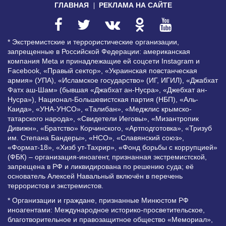
ГЛАВНАЯ
РЕКЛАМА НА САЙТЕ
* Экстремистские и террористические организации,
запрещенные в Российской Федерации: американская
компания Meta и принадлежащие ей соцсети Instagram и
Facebook, «Правый сектор», «Украинская повстанческая
армия» (УПА), «Исламское государство» (ИГ, ИГИЛ), «Джабхат
Фатх аш-Шам» (бывшая «Джабхат ан-Нусра», «Джебхат ан-
Нусра»), Национал-Большевистская партия (НБП), «Аль-
Каида», «УНА-УНСО», «Талибан», «Меджлис крымско-
татарского народа», «Свидетели Иеговы», «Мизантропик
Дивижн», «Братство» Корчинского, «Артподготовка», «Тризуб
им. Степана Бандеры», «НСО», «Славянский союз»,
«Формат-18», «Хизб ут-Тахрир», «Фонд борьбы с коррупцией»
(ФБК) – организация-иноагент, признанная экстремистской,
запрещена в РФ и ликвидирована по решению суда; её
основатель Алексей Навальный включён в перечень
террористов и экстремистов.
* Организации и граждане, признанные Минюстом РФ
иноагентами: Международное историко-просветительское,
благотворительное и правозащитное общество «Мемориал»,