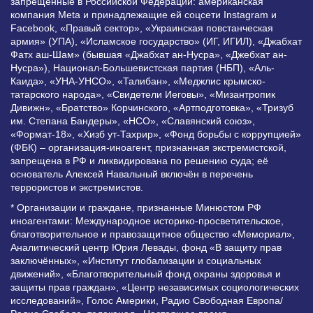
запрещенные в Российской Федерации: американская
компания Meta и принадлежащие ей соцсети Instagram и
Facebook, «Правый сектор», «Украинская повстанческая
армия» (УПА), «Исламское государство» (ИГ, ИГИЛ), «Джабхат
Фатх аш-Шам» (бывшая «Джабхат ан-Нусра», «Джебхат ан-
Нусра»), Национал-Большевистская партия (НБП), «Аль-
Каида», «УНА-УНСО», «Талибан», «Меджлис крымско-
татарского народа», «Свидетели Иеговы», «Мизантропик
Дивижн», «Братство» Корчинского, «Артподготовка», «Тризуб
им. Степана Бандеры», «НСО», «Славянский союз»,
«Формат-18», «Хизб ут-Тахрир», «Фонд борьбы с коррупцией»
(ФБК) – организация-иноагент, признанная экстремистской,
запрещена в РФ и ликвидирована по решению суда; её
основатель Алексей Навальный включён в перечень
террористов и экстремистов.
* Организации и граждане, признанные Минюстом РФ
иноагентами: Международное историко-просветительское,
благотворительное и правозащитное общество «Мемориал»,
Аналитический центр Юрия Левады, фонд «В защиту прав
заключённых», «Институт глобализации и социальных
движений», «Благотворительный фонд охраны здоровья и
защиты прав граждан», «Центр независимых социологических
исследований», Голос Америки, Радио Свободная Европа/