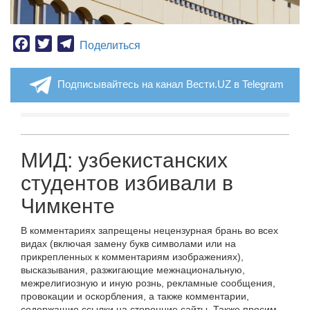
Facebook
Twitter
Telegram
Поделиться
Подписывайтесь на канал Вести.UZ в Telegram
МИД: узбекистанских
студентов избивали в
Чимкенте
В комментариях запрещены нецензурная брань во всех
видах (включая замену букв символами или на
прикрепленных к комментариям изображениях),
высказывания, разжигающие межнациональную,
межрелигиозную и иную рознь, рекламные сообщения,
провокации и оскорбления, а также комментарии,
содержащие ссылки на сторонние сайты. Также просим