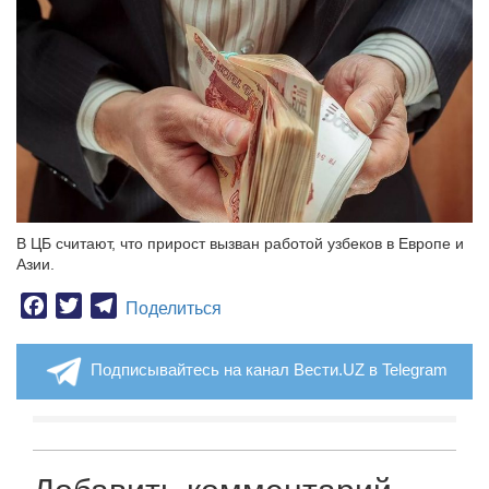
В ЦБ считают, что прирост вызван работой узбеков в Европе и
Азии.
Facebook
Twitter
Telegram
Поделиться
Подписывайтесь на канал Вести.UZ в Telegram