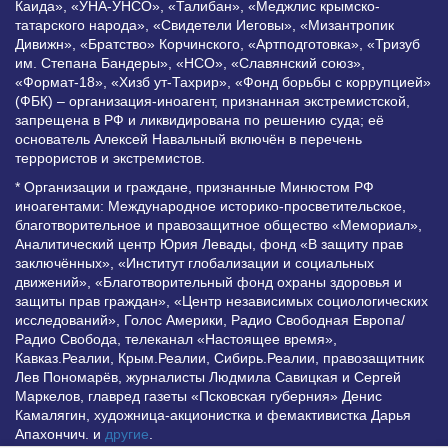
Каида», «УНА-УНСО», «Талибан», «Меджлис крымско-
татарского народа», «Свидетели Иеговы», «Мизантропик
Дивижн», «Братство» Корчинского, «Артподготовка», «Тризуб
им. Степана Бандеры», «НСО», «Славянский союз»,
«Формат-18», «Хизб ут-Тахрир», «Фонд борьбы с коррупцией»
(ФБК) – организация-иноагент, признанная экстремистской,
запрещена в РФ и ликвидирована по решению суда; её
основатель Алексей Навальный включён в перечень
террористов и экстремистов.
* Организации и граждане, признанные Минюстом РФ
иноагентами: Международное историко-просветительское,
благотворительное и правозащитное общество «Мемориал»,
Аналитический центр Юрия Левады, фонд «В защиту прав
заключённых», «Институт глобализации и социальных
движений», «Благотворительный фонд охраны здоровья и
защиты прав граждан», «Центр независимых социологических
исследований», Голос Америки, Радио Свободная Европа/
Радио Свобода, телеканал «Настоящее время»,
Кавказ.Реалии, Крым.Реалии, Сибирь.Реалии, правозащитник
Лев Пономарёв, журналисты Людмила Савицкая и Сергей
Маркелов, главред газеты «Псковская губерния» Денис
Камалягин, художница-акционистка и фемактивистка Дарья
Апахончич. и
другие
.