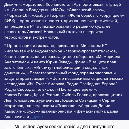
Дивижн», «Братство» Корчинского, «Артподготовка», «Тризуб
им. Степана Бандеры», «НСО», «Славянский союз»,
«Формат-18», «Хизб ут-Тахрир», «Фонд борьбы с коррупцией»
(ФБК) – организация-иноагент, признанная экстремистской,
запрещена в РФ и ликвидирована по решению суда; её
основатель Алексей Навальный включён в перечень
террористов и экстремистов.
* Организации и граждане, признанные Минюстом РФ
иноагентами: Международное историко-просветительское,
благотворительное и правозащитное общество «Мемориал»,
Аналитический центр Юрия Левады, фонд «В защиту прав
заключённых», «Институт глобализации и социальных
движений», «Благотворительный фонд охраны здоровья и
защиты прав граждан», «Центр независимых социологических
исследований», Голос Америки, Радио Свободная Европа/
Радио Свобода, телеканал «Настоящее время»,
Кавказ.Реалии, Крым.Реалии, Сибирь.Реалии, правозащитник
Лев Пономарёв, журналисты Людмила Савицкая и Сергей
Маркелов, главред газеты «Псковская губерния» Денис
Камалягин, художница-акционистка и фемактивистка Дарья
Апахончич. и
другие
.
Мы используем cookie-файлы для наилучшего
Все права защищены и охраняются законом. Любое