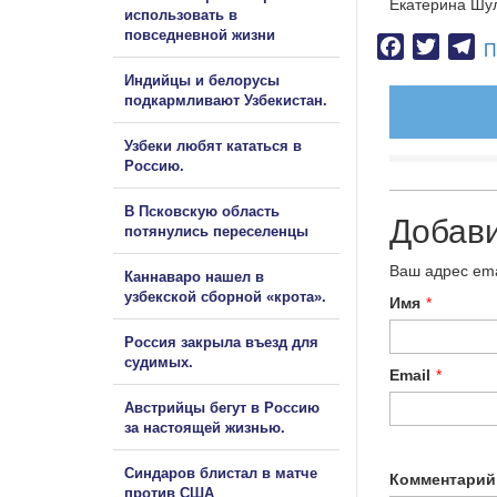
Екатерина Шу
использовать в
повседневной жизни
Facebook
Twitter
Te
П
Индийцы и белорусы
подкармливают Узбекистан.
Узбеки любят кататься в
Россию.
В Псковскую область
Добав
потянулись переселенцы
Ваш адрес ema
Каннаваро нашел в
узбекской сборной «крота».
Имя
*
Россия закрыла въезд для
судимых.
Email
*
Австрийцы бегут в Россию
за настоящей жизнью.
Синдаров блистал в матче
Комментарий
против США