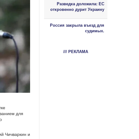
Разведка доложила: ЕС
откровенно дурит Украину
Россия закрыла въезд для
судимых.
/// РЕКЛАМА
тке
ованием для
о
ий Чичваркин и