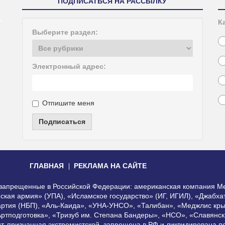
ПОДПИСАТЬСЯ НА РАССЫЛКУ
К
Выберите раздел:
Электронный адрес:
Отпишите меня
Подписаться
ГЛАВНАЯ
РЕКЛАМА НА САЙТЕ
, запрещенные в Российской Федерации: американская компания Me
еская армия» (УПА), «Исламское государство» (ИГ, ИГИЛ), «Джабх
артия (НБП), «Аль-Каида», «УНА-УНСО», «Талибан», «Меджлис кры
Артподготовка», «Тризуб им. Степана Бандеры», «НСО», «Славянск
нт, признанная экстремистской, запрещена в РФ и ликвидирована 