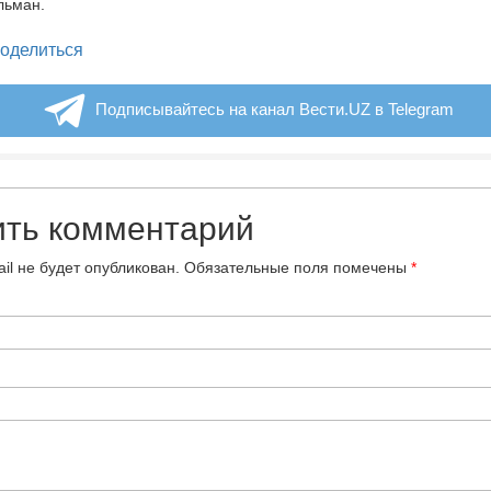
льман.
legram
оделиться
Подписывайтесь на канал Вести.UZ в Telegram
ить комментарий
il не будет опубликован.
Обязательные поля помечены
*