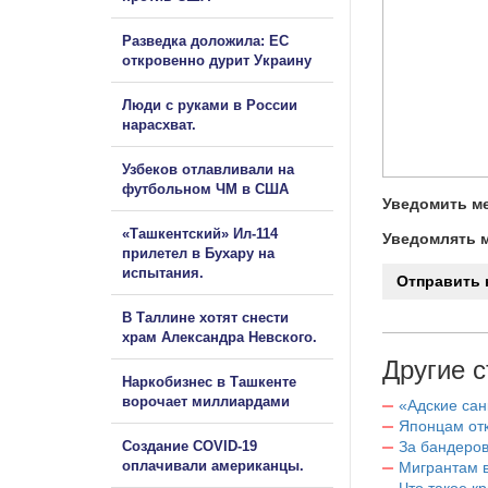
Разведка доложила: ЕС
откровенно дурит Украину
Люди с руками в России
нарасхват.
Узбеков отлавливали на
футбольном ЧМ в США
Уведомить ме
«Ташкентский» Ил-114
Уведомлять м
прилетел в Бухару на
испытания.
В Таллине хотят снести
храм Александра Невского.
Другие с
Наркобизнес в Ташкенте
ворочает миллиардами
«Адские са
Японцам отк
Создание COVID-19
За бандеров
оплачивали американцы.
Мигрантам в