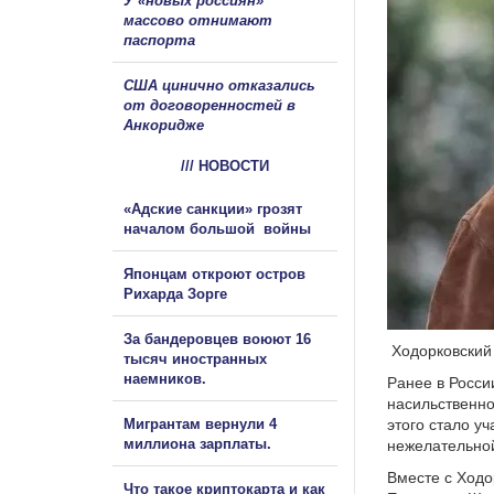
У «новых россиян»
массово отнимают
паспорта
США цинично отказались
от договоренностей в
Анкоридже
/// НОВОСТИ
«Адские санкции» грозят
началом большой войны
Японцам откроют остров
Рихарда Зорге
За бандеровцев воюют 16
Ходорковский 
тысяч иностранных
наемников.
Ранее в Росси
насильственно
Мигрантам вернули 4
этого стало у
миллиона зарплаты.
нежелательной
Вместе с Ходо
Что такое криптокарта и как