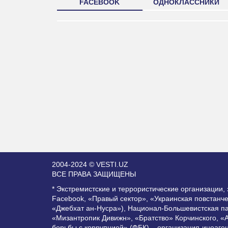
FACEBOOK
ОДНОКЛАССНИКИ
2004-2024 © VESTI.UZ
ВСЕ ПРАВА ЗАЩИЩЕНЫ
* Экстремистские и террористические организации
Facebook, «Правый сектор», «Украинская повстанч
«Джебхат ан-Нусра»), Национал-Большевистская п
«Мизантропик Дивижн», «Братство» Корчинского, «
борьбы с коррупцией» (ФБК) – организация-иноаге