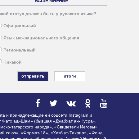
ВАШЕ МНЕНИЕ
акой статус должен быть у русского языка?
Официальный
Язык межнационального общения
Региональный
Никакой
итоги
ta и принадлежащие ей соцсети Instagram и
ат Фатх аш-Шам» (бывшая «Джабхат ан-Нусра»,
мско-татарского народа», «Свидетели Иеговы»,
ий союз», «Формат-18», «Хизб ут-Тахрир», «Фонд
по решению суда; её основатель Алексей Навальный