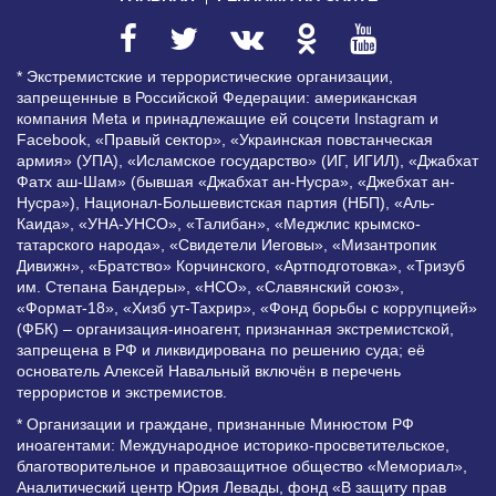
* Экстремистские и террористические организации,
запрещенные в Российской Федерации: американская
компания Meta и принадлежащие ей соцсети Instagram и
Facebook, «Правый сектор», «Украинская повстанческая
армия» (УПА), «Исламское государство» (ИГ, ИГИЛ), «Джабхат
Фатх аш-Шам» (бывшая «Джабхат ан-Нусра», «Джебхат ан-
Нусра»), Национал-Большевистская партия (НБП), «Аль-
Каида», «УНА-УНСО», «Талибан», «Меджлис крымско-
татарского народа», «Свидетели Иеговы», «Мизантропик
Дивижн», «Братство» Корчинского, «Артподготовка», «Тризуб
им. Степана Бандеры», «НСО», «Славянский союз»,
«Формат-18», «Хизб ут-Тахрир», «Фонд борьбы с коррупцией»
(ФБК) – организация-иноагент, признанная экстремистской,
запрещена в РФ и ликвидирована по решению суда; её
основатель Алексей Навальный включён в перечень
террористов и экстремистов.
* Организации и граждане, признанные Минюстом РФ
иноагентами: Международное историко-просветительское,
благотворительное и правозащитное общество «Мемориал»,
Аналитический центр Юрия Левады, фонд «В защиту прав