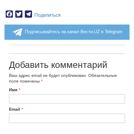
Facebook
Twitter
Telegram
Поделиться
Подписывайтесь на канал Вести.UZ в Telegram
Добавить комментарий
Ваш адрес email не будет опубликован.
Обязательные
поля помечены
*
Имя
*
Email
*