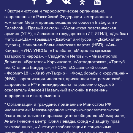
* Экстремистские и террористические организации,
запрещенные в Российской Федерации: американская
компания Meta и принадлежащие ей соцсети Instagram и
Facebook, «Правый сектор», «Украинская повстанческая
армия» (УПА), «Исламское государство» (ИГ, ИГИЛ), «Джабхат
Фатх аш-Шам» (бывшая «Джабхат ан-Нусра», «Джебхат ан-
Нусра»), Национал-Большевистская партия (НБП), «Аль-
Каида», «УНА-УНСО», «Талибан», «Меджлис крымско-
татарского народа», «Свидетели Иеговы», «Мизантропик
Дивижн», «Братство» Корчинского, «Артподготовка», «Тризуб
им. Степана Бандеры», «НСО», «Славянский союз»,
«Формат-18», «Хизб ут-Тахрир», «Фонд борьбы с коррупцией»
(ФБК) – организация-иноагент, признанная экстремистской,
запрещена в РФ и ликвидирована по решению суда; её
основатель Алексей Навальный включён в перечень
террористов и экстремистов.
* Организации и граждане, признанные Минюстом РФ
иноагентами: Международное историко-просветительское,
благотворительное и правозащитное общество «Мемориал»,
Аналитический центр Юрия Левады, фонд «В защиту прав
заключённых», «Институт глобализации и социальных
движений», «Благотворительный фонд охраны здоровья и