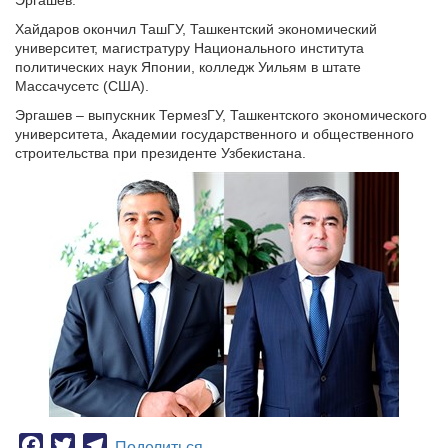
Эргашев.
Хайдаров окончил ТашГУ, Ташкентский экономический
университет, магистратуру Национального института
политических наук Японии, колледж Уильям в штате
Массачусетс (США).
Эргашев – выпускник ТермезГУ, Ташкентского экономического
университета, Академии государственного и общественного
строительства при президенте Узбекистана.
Facebook
Twitter
Telegram
Поделиться