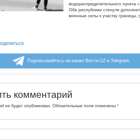
водораспределительного пункта 
Обе республики стянули дополни
военные силы к участку границы, 
legram
оделиться
Подписывайтесь на канал Вести.UZ в Telegram
ить комментарий
il не будет опубликован.
Обязательные поля помечены
*