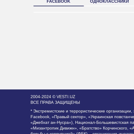
FACEBOOK
ОДНОКЛАССНИКИ
2004-2024 © VESTI.UZ
ВСЕ ПРАВА ЗАЩИЩЕНЫ
* Экстремистские и террористические организации
Facebook, «Правый сектор», «Украинская повстанч
«Джебхат ан-Нусра»), Национал-Большевистская п
«Мизантропик Дивижн», «Братство» Корчинского, «
борьбы с коррупцией» (ФБК) – организация-иноаге