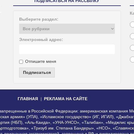
ПОДПИСАТЬСЯ НА РАССЫЛКУ
К
Выберите раздел:
Электронный адрес:
Отпишите меня
Подписаться
ГЛАВНАЯ
РЕКЛАМА НА САЙТЕ
, запрещенные в Российской Федерации: американская компания Me
еская армия» (УПА), «Исламское государство» (ИГ, ИГИЛ), «Джабх
артия (НБП), «Аль-Каида», «УНА-УНСО», «Талибан», «Меджлис кры
Артподготовка», «Тризуб им. Степана Бандеры», «НСО», «Славянск
нт, признанная экстремистской, запрещена в РФ и ликвидирована 