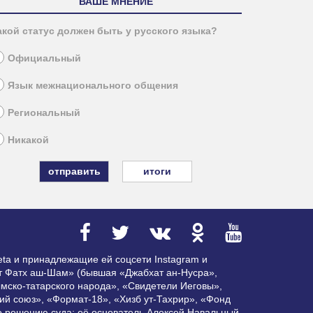
ВАШЕ МНЕНИЕ
акой статус должен быть у русского языка?
Официальный
Язык межнационального общения
Региональный
Никакой
итоги
ta и принадлежащие ей соцсети Instagram и
ат Фатх аш-Шам» (бывшая «Джабхат ан-Нусра»,
мско-татарского народа», «Свидетели Иеговы»,
ий союз», «Формат-18», «Хизб ут-Тахрир», «Фонд
по решению суда; её основатель Алексей Навальный