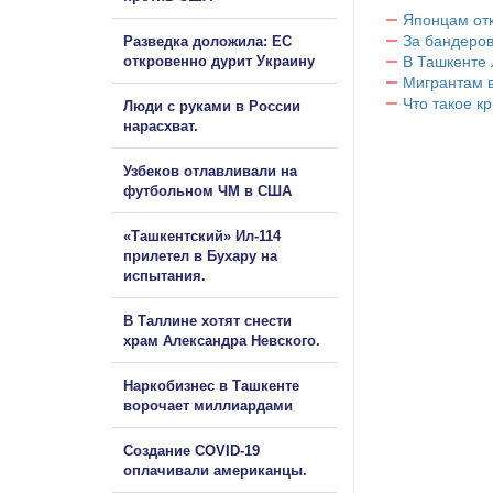
Японцам отк
За бандеров
Разведка доложила: ЕС
откровенно дурит Украину
В Ташкенте 
Мигрантам в
Что такое к
Люди с руками в России
нарасхват.
Узбеков отлавливали на
футбольном ЧМ в США
«Ташкентский» Ил-114
прилетел в Бухару на
испытания.
В Таллине хотят снести
храм Александра Невского.
Наркобизнес в Ташкенте
ворочает миллиардами
Создание COVID-19
оплачивали американцы.