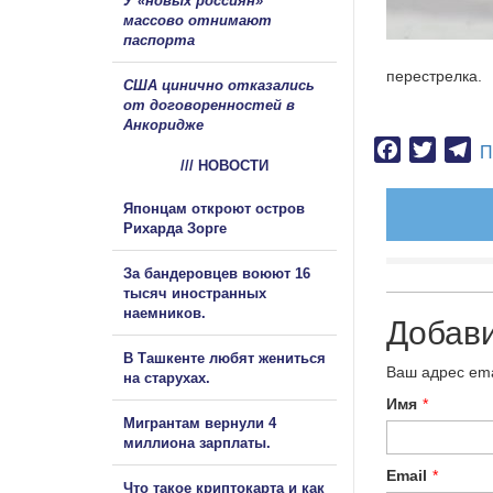
У «новых россиян»
массово отнимают
паспорта
перестрелка.
США цинично отказались
от договоренностей в
Анкоридже
Facebook
Twitter
Te
П
/// НОВОСТИ
Японцам откроют остров
Рихарда Зорге
За бандеровцев воюют 16
тысяч иностранных
наемников.
Добав
В Ташкенте любят жениться
Ваш адрес ema
на старухах.
Имя
*
Мигрантам вернули 4
миллиона зарплаты.
Email
*
Что такое криптокарта и как