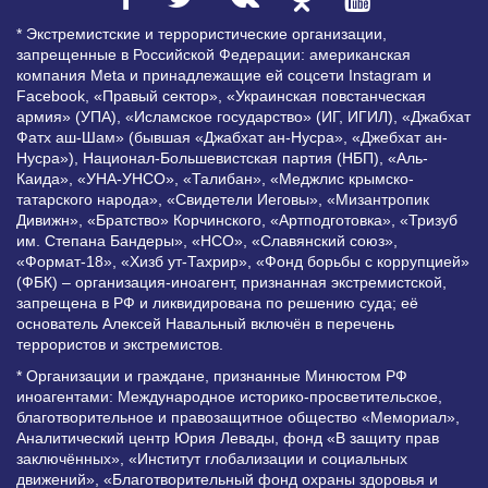
* Экстремистские и террористические организации,
запрещенные в Российской Федерации: американская
компания Meta и принадлежащие ей соцсети Instagram и
Facebook, «Правый сектор», «Украинская повстанческая
армия» (УПА), «Исламское государство» (ИГ, ИГИЛ), «Джабхат
Фатх аш-Шам» (бывшая «Джабхат ан-Нусра», «Джебхат ан-
Нусра»), Национал-Большевистская партия (НБП), «Аль-
Каида», «УНА-УНСО», «Талибан», «Меджлис крымско-
татарского народа», «Свидетели Иеговы», «Мизантропик
Дивижн», «Братство» Корчинского, «Артподготовка», «Тризуб
им. Степана Бандеры», «НСО», «Славянский союз»,
«Формат-18», «Хизб ут-Тахрир», «Фонд борьбы с коррупцией»
(ФБК) – организация-иноагент, признанная экстремистской,
запрещена в РФ и ликвидирована по решению суда; её
основатель Алексей Навальный включён в перечень
террористов и экстремистов.
* Организации и граждане, признанные Минюстом РФ
иноагентами: Международное историко-просветительское,
благотворительное и правозащитное общество «Мемориал»,
Аналитический центр Юрия Левады, фонд «В защиту прав
заключённых», «Институт глобализации и социальных
движений», «Благотворительный фонд охраны здоровья и