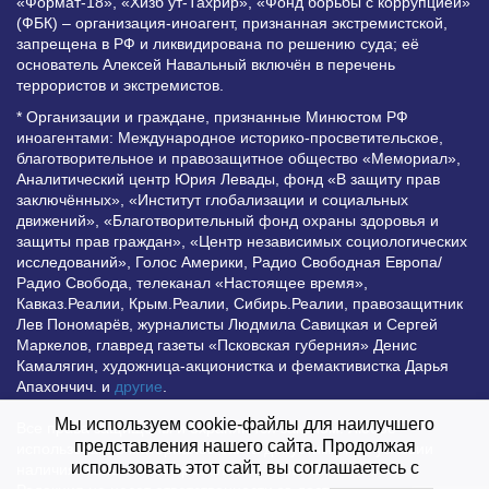
«Формат-18», «Хизб ут-Тахрир», «Фонд борьбы с коррупцией»
(ФБК) – организация-иноагент, признанная экстремистской,
запрещена в РФ и ликвидирована по решению суда; её
основатель Алексей Навальный включён в перечень
террористов и экстремистов.
* Организации и граждане, признанные Минюстом РФ
иноагентами: Международное историко-просветительское,
благотворительное и правозащитное общество «Мемориал»,
Аналитический центр Юрия Левады, фонд «В защиту прав
заключённых», «Институт глобализации и социальных
движений», «Благотворительный фонд охраны здоровья и
защиты прав граждан», «Центр независимых социологических
исследований», Голос Америки, Радио Свободная Европа/
Радио Свобода, телеканал «Настоящее время»,
Кавказ.Реалии, Крым.Реалии, Сибирь.Реалии, правозащитник
Лев Пономарёв, журналисты Людмила Савицкая и Сергей
Маркелов, главред газеты «Псковская губерния» Денис
Камалягин, художница-акционистка и фемактивистка Дарья
Апахончич. и
другие
.
Мы используем cookie-файлы для наилучшего
Все права защищены и охраняются законом. Любое
представления нашего сайта. Продолжая
использование материалов сайта допустимо при условии
использовать этот сайт, вы соглашаетесь с
наличия активной гиперссылки на Vesti.UZ.