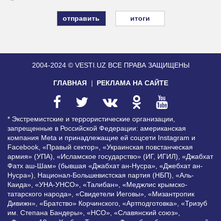
итоги
2004-2024 © VESTI.UZ
ВСЕ ПРАВА ЗАЩИЩЕНЫ
ГЛАВНАЯ
РЕКЛАМА НА САЙТЕ
* Экстремистские и террористические организации,
запрещенные в Российской Федерации: американская
компания Meta и принадлежащие ей соцсети Instagram и
Facebook, «Правый сектор», «Украинская повстанческая
армия» (УПА), «Исламское государство» (ИГ, ИГИЛ), «Джабхат
Фатх аш-Шам» (бывшая «Джабхат ан-Нусра», «Джебхат ан-
Нусра»), Национал-Большевистская партия (НБП), «Аль-
Каида», «УНА-УНСО», «Талибан», «Меджлис крымско-
татарского народа», «Свидетели Иеговы», «Мизантропик
Дивижн», «Братство» Корчинского, «Артподготовка», «Тризуб
им. Степана Бандеры», «НСО», «Славянский союз»,