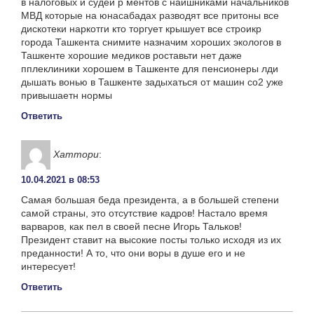
в налоговых и судеи р ментов с наишниками начальников
МВД которые на юнасабадах разводят все притоны все
дискотеки наркотги кто торгует крышует все строикр
города Ташкента снимите назначим хороших экологов в
Ташкенте хорошие медиков роставьти нет даже
пплеклиники хорошем в Ташкенте для пенсионеры лди
дышать вонью в Ташкенте задыхаться от машин со2 уже
привышаетн нормы
Ответить
Хаттори
:
10.04.2021 в 08:53
Самая большая беда президента, а в большей степени
самой страны, это отсутствие кадров! Настало время
варваров, как пел в своей песне Игорь Тальков!
Президент ставит на высокие посты только исходя из их
преданности! А то, что они воры в душе его и не
интересует!
Ответить