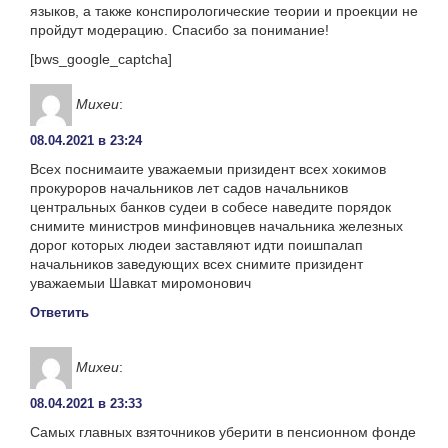
языков, а также конспирологические теории и проекции не
пройдут модерацию. Спасибо за понимание!
[bws_google_captcha]
Михеи
:
08.04.2021 в 23:24
Всех поснимаите уважаемыи призидент всех хокимов
прокуроров начальников лет садов начальников
центральных банков судеи в собесе наведите порядок
снимите министров минфиновцев начальника железных
дорог которых людеи заставляют идти поишпалап
начальников заведующих всех снимите призидент
уважаемыи Шавкат миромонович
Ответить
Михеи
:
08.04.2021 в 23:33
Самых главных взяточников уберити в пенсионном фонде