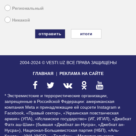
Региональный
Никакой
итоги
2004-2024 © VESTI.UZ
ВСЕ ПРАВА ЗАЩИЩЕНЫ
ГЛАВНАЯ
РЕКЛАМА НА САЙТЕ
* Экстремистские и террористические организации,
запрещенные в Российской Федерации: американская
компания Meta и принадлежащие ей соцсети Instagram и
Facebook, «Правый сектор», «Украинская повстанческая
армия» (УПА), «Исламское государство» (ИГ, ИГИЛ), «Джабхат
Фатх аш-Шам» (бывшая «Джабхат ан-Нусра», «Джебхат ан-
Нусра»), Национал-Большевистская партия (НБП), «Аль-
Каида», «УНА-УНСО», «Талибан», «Меджлис крымско-