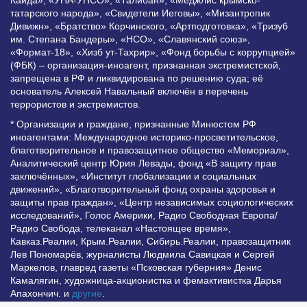
татарского народа», «Свидетели Иеговы», «Мизантропик
Дивижн», «Братство» Корчинского, «Артподготовка», «Тризуб
им. Степана Бандеры», «НСО», «Славянский союз»,
«Формат-18», «Хизб ут-Тахрир», «Фонд борьбы с коррупцией»
(ФБК) – организация-иноагент, признанная экстремистской,
запрещена в РФ и ликвидирована по решению суда; её
основатель Алексей Навальный включён в перечень
террористов и экстремистов.
* Организации и граждане, признанные Минюстом РФ
иноагентами: Международное историко-просветительское,
благотворительное и правозащитное общество «Мемориал»,
Аналитический центр Юрия Левады, фонд «В защиту прав
заключённых», «Институт глобализации и социальных
движений», «Благотворительный фонд охраны здоровья и
защиты прав граждан», «Центр независимых социологических
исследований», Голос Америки, Радио Свободная Европа/
Радио Свобода, телеканал «Настоящее время»,
Кавказ.Реалии, Крым.Реалии, Сибирь.Реалии, правозащитник
Лев Пономарёв, журналисты Людмила Савицкая и Сергей
Маркелов, главред газеты «Псковская губерния» Денис
Камалягин, художница-акционистка и фемактивистка Дарья
Апахончич. и
другие
.