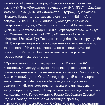
Facebook, «Правый сектор», «Украинская повстанческая
армия» (УПА), «Исламское государство» (ИГ, ИГИЛ), «Джабхат
Фатх аш-Шам» (бывшая «Джабхат ан-Нусра», «Джебхат ан-
Нусра»), Национал-Большевистская партия (НБП), «Аль-
Каида», «УНА-УНСО», «Талибан», «Меджлис крымско-
татарского народа», «Свидетели Иеговы», «Мизантропик
Дивижн», «Братство» Корчинского, «Артподготовка», «Тризуб
им. Степана Бандеры», «НСО», «Славянский союз»,
«Формат-18», «Хизб ут-Тахрир», «Фонд борьбы с коррупцией»
(ФБК) – организация-иноагент, признанная экстремистской,
запрещена в РФ и ликвидирована по решению суда; её
основатель Алексей Навальный включён в перечень
террористов и экстремистов.
* Организации и граждане, признанные Минюстом РФ
иноагентами: Международное историко-просветительское,
благотворительное и правозащитное общество «Мемориал»,
Аналитический центр Юрия Левады, фонд «В защиту прав
заключённых», «Институт глобализации и социальных
движений», «Благотворительный фонд охраны здоровья и
защиты прав граждан», «Центр независимых социологических
исследований», Голос Америки, Радио Свободная Европа/
Радио Свобода, телеканал «Настоящее время»,
Кавказ.Реалии, Крым.Реалии, Сибирь.Реалии, правозащитник