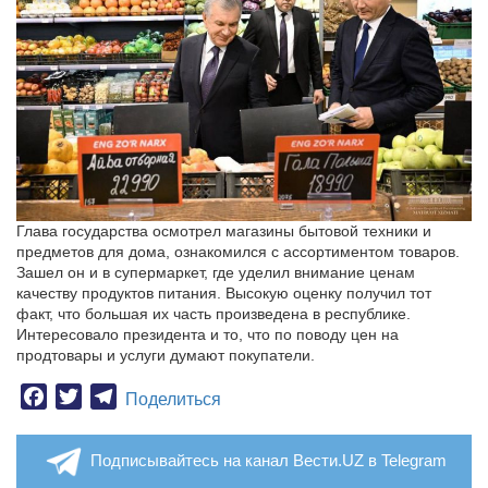
Глава государства осмотрел магазины бытовой техники и
предметов для дома, ознакомился с ассортиментом товаров.
Зашел он и в супермаркет, где уделил внимание ценам
качеству продуктов питания. Высокую оценку получил тот
факт, что большая их часть произведена в республике.
Интересовало президента и то, что по поводу цен на
продтовары и услуги думают покупатели.
Facebook
Twitter
Telegram
Поделиться
Подписывайтесь на канал Вести.UZ в Telegram