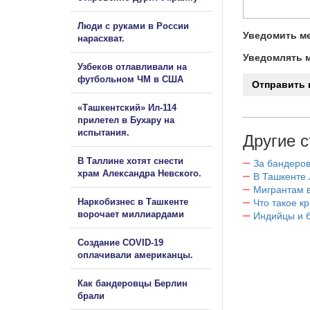
Люди с руками в России
Уведомить ме
нарасхват.
Уведомлять м
Узбеков отлавливали на
футбольном ЧМ в США
«Ташкентский» Ил-114
прилетел в Бухару на
испытания.
Другие с
В Таллине хотят снести
За бандеров
храм Александра Невского.
В Ташкенте 
Мигрантам в
Наркобизнес в Ташкенте
Что такое к
ворочает миллиардами
Индийцы и 
Создание COVID-19
оплачивали американцы.
Как бандеровцы Берлин
брали