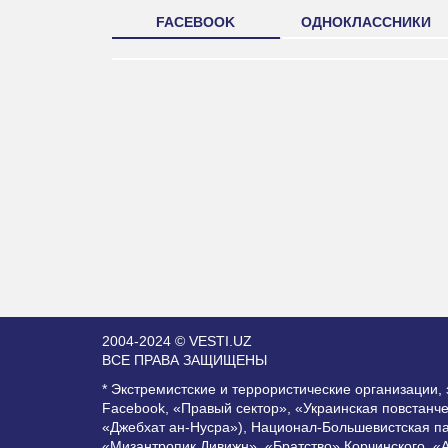
FACEBOOK
ОДНОКЛАССНИКИ
2004-2024 © VESTI.UZ
ВСЕ ПРАВА ЗАЩИЩЕНЫ
* Экстремистские и террористические организации
Facebook, «Правый сектор», «Украинская повстанч
«Джебхат ан-Нусра»), Национал-Большевистская п
«Мизантропик Дивижн», «Братство» Корчинского, «