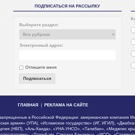
ПОДПИСАТЬСЯ НА РАССЫЛКУ
К
Выберите раздел:
Электронный адрес:
Отпишите меня
Подписаться
ГЛАВНАЯ
РЕКЛАМА НА САЙТЕ
, запрещенные в Российской Федерации: американская компания Me
еская армия» (УПА), «Исламское государство» (ИГ, ИГИЛ), «Джабх
артия (НБП), «Аль-Каида», «УНА-УНСО», «Талибан», «Меджлис кры
Артподготовка», «Тризуб им. Степана Бандеры», «НСО», «Славянск