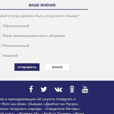
ВАШЕ МНЕНИЕ
акой статус должен быть у русского языка?
Официальный
Язык межнационального общения
Региональный
Никакой
итоги
ta и принадлежащие ей соцсети Instagram и
ат Фатх аш-Шам» (бывшая «Джабхат ан-Нусра»,
мско-татарского народа», «Свидетели Иеговы»,
ий союз», «Формат-18», «Хизб ут-Тахрир», «Фонд