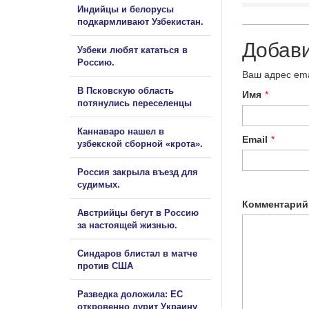
Индийцы и белорусы
подкармливают Узбекистан.
Добав
Узбеки любят кататься в
Россию.
Ваш адрес ema
В Псковскую область
Имя
*
потянулись переселенцы
Каннаваро нашел в
Email
*
узбекской сборной «крота».
Россия закрыла въезд для
судимых.
Комментарий
Австрийцы бегут в Россию
за настоящей жизнью.
Синдаров блистал в матче
против США
Разведка доложила: ЕС
откровенно дурит Украину