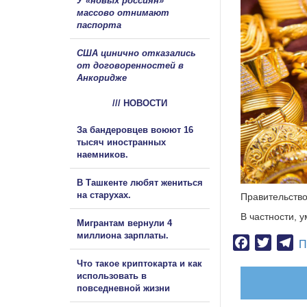
У «новых россиян»
массово отнимают
паспорта
США цинично отказались
от договоренностей в
Анкоридже
/// НОВОСТИ
За бандеровцев воюют 16
тысяч иностранных
наемников.
В Ташкенте любят жениться
на старухах.
Правительство
В частности, у
Мигрантам вернули 4
миллиона зарплаты.
Facebook
Twitter
Te
П
Что такое криптокарта и как
использовать в
повседневной жизни